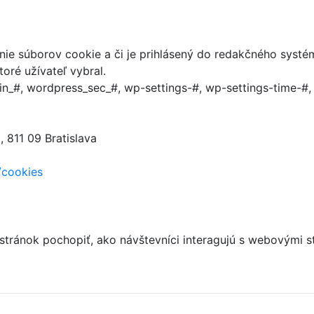
anie súborov cookie a či je prihlásený do redakčného systé
oré užívateľ vybral.
n_#, wordpress_sec_#, wp-settings-#, wp-settings-time-#
 811 09 Bratislava
/cookies
 stránok pochopiť, ako návštevníci interagujú s webový