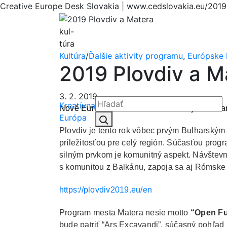
Creative Europe Desk Slovakia | www.cedslovakia.eu/2019
kul-
túra
Kultúra
/
Ďalšie aktivity programu
,
Európske 
2019 Plovdiv a M
3. 2. 2019
Kreatívna
Nové Európske hlavné mestá kultúry v Bulhar
Hľadať:
Európa
Hľadať
Plovdiv je tento rok vôbec prvým Bulharským
príležitosťou pre celý región. Súčasťou progr
silným prvkom je komunitný aspekt. Návštevní
s komunitou z Balkánu, zapoja sa aj Rómske
https://plovdiv2019.eu/en
Program mesta Matera nesie motto
“Open F
bude patriť “Ars Excavandi”, súčasný pohľad n