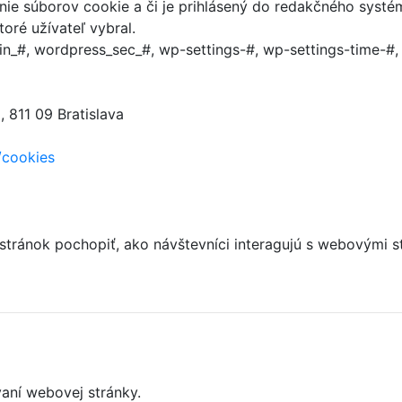
anie súborov cookie a či je prihlásený do redakčného systé
oré užívateľ vybral.
n_#, wordpress_sec_#, wp-settings-#, wp-settings-time-#
 811 09 Bratislava
/cookies
 stránok pochopiť, ako návštevníci interagujú s webový
aní webovej stránky.