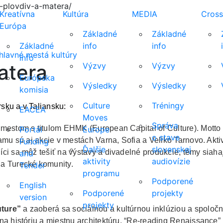
-plovdiv-a-matera/
Kreatívna
Kultúra
MEDIA
Cross
Európa
Základné
Základné
Základné
info
info
hlavné mestá kultúry
info
atera
Výzvy
Výzvy
Európska
Výsledky
Výsledky
komisia
Culture
Tréningy
sku a v Taliansku:
EACEA
Moves
Správa
 mestom s titulom EHMK (European Capital of Culture). Motto
Portál
Europe
o stave
amu sú aj akcie v mestách Varna, Sofia a Veliko Tarnovo. Akti
Funding
Ďalšie
slovenskej
ci sa môž tešiť na výstavy a divadelné produkcie, témy siaha
and
aktivity
audiovízie
 a Turecké komunity.
Tender
programu
Podporené
English
Podporené
projekty
version
projekty
uture”
a zaoberá sa sociálnou a kultúrnou inklúziou a spoloč
a históriu a miestnu architektúru, “Re-reading Renaissance” p