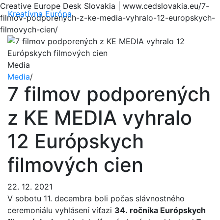
Creative Europe Desk Slovakia | www.cedslovakia.eu/7-
Menu
Kreatívna Európa
filmov-podporenych-z-ke-media-vyhralo-12-europskych-
filmovych-cien/
Media
Media
/
7 filmov podporených
z KE MEDIA vyhralo
12 Európskych
filmových cien
22. 12. 2021
V sobotu 11. decembra boli počas slávnostného
ceremoniálu vyhlásení víťazi
34. ročníka Európskych