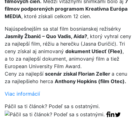
filmových cien.
Medzi víťaznými snímkami bolo aj
7
filmov podporených programom Kreatívna Európa
MEDIA
, ktoré získali celkom 12 cien.
Najúspešnejším sa stal film bosnianskej režisérky
Jasmily Žbanić – Quo Vadis, Aida?
, ktorý vyhral ceny
za najlepší film, réžiu a herečku (Jasna Đuričić). Tri
ceny získal aj animovaný
dokument Utiecť (Flee)
,
a to za najlepší dokument, animovaný film a tiež
European University Film Award.
Ceny za najlepší
scenár získal Florian Zeller
a cenu
za najlepšieho herca
Anthony Hopkins (film Otec).
Viac informácií
Páčil sa ti článok? Podeľ sa s ostatnými.
Facebook sha
Linkedin sha
Tweet