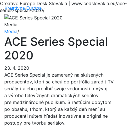
Creative Europe Desk Slovakia | www.cedslovakia.eu/ace-
Menu
Kreatívna Európa
series-special-2020/
Media
Media
/
ACE Series Special
2020
23. 4. 2020
ACE Series Special je zameraný na skúsených
producentov, ktorí sa chcú do portfólia zaradiť TV
seriály / alebo prehĺbiť svoje vedomosti o vývoji
a výrobe televíznych dramatických seriálov
pre medzinárodné publikum. S rastúcim dopytom
po obsahu, trhom, ktorý sa každý deň mení sú
producenti nútení hľadať inovatívne a originálne
postupy pre tvorbu seriálov.