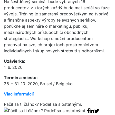
Na šesťdňový seminár bude vybraných 16
producentov, z ktorých každý bude mať seriál vo fáze
vývoja. Tréning je zameraný predovšetkým na tvorivé
a finančné aspekty výroby televíznych seriálov,
ponúkne aj semináre o marketingu, publiku,
medzinárodných prístupoch či obchodných
stratégiách… Workshop umožní producentom
pracovať na svojich projektoch prostredníctvom
individuálnych i skupinových stretnutí s odborníkmi.
Uzávierka:
1. 6. 2020
Termín a miesto:
26. – 31. 10. 2020, Brusel / Belgicko
Viac informácií
Páčil sa ti článok? Podeľ sa s ostatnými.
Facebook sha
Linkedin sha
Tweet