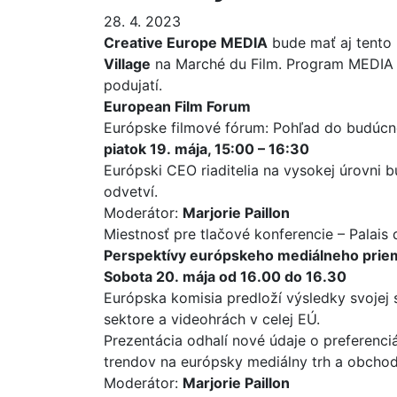
28. 4. 2023
Creative Europe MEDIA
bude mať aj tento 
Village
na Marché du Film. Program MEDIA 
podujatí.
European Film Forum
Európske filmové fórum: Pohľad do budúcno
piatok 19. mája, 15:00 – 16:30
Európski CEO riaditelia na vysokej úrovni 
odvetví.
Moderátor:
Marjorie Paillon
Miestnosť pre tlačové konferencie – Palais 
Perspektívy európskeho mediálneho prie
Sobota 20. mája od 16.00 do 16.30
Európska komisia predloží výsledky svojej
sektore a videohrách v celej EÚ.
Prezentácia odhalí nové údaje o preferenc
trendov na európsky mediálny trh a obcho
Moderátor:
Marjorie Paillon