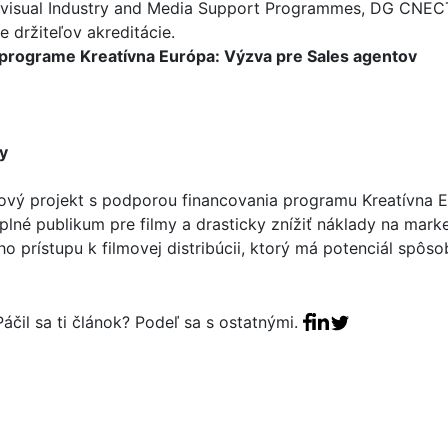
ovisual Industry and Media Support Programmes, DG CNEC
re držiteľov akreditácie.
programe Kreatívna Európa: Výzva pre Sales agentov
y
vý projekt s podporou financovania programu Kreatívna 
lné publikum pre filmy a drasticky znížiť náklady na mark
o prístupu k filmovej distribúcii, ktorý má potenciál spôso
Facebook share
Linkedin share
Tweet