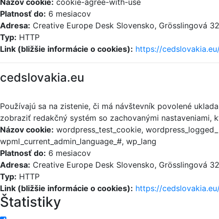
Názov cookie:
cookie-agree-with-use
Platnosť do:
6 mesiacov
Adresa:
Creative Europe Desk Slovensko, Grösslingová 32,
Typ:
HTTP
Link (bližšie informácie o cookies):
https://cedslovakia.eu
cedslovakia.eu
Používajú sa na zistenie, či má návštevník povolené uklad
zobraziť redakčný systém so zachovanými nastaveniami, kt
Názov cookie:
wordpress_test_cookie, wordpress_logged_i
wpml_current_admin_language_#, wp_lang
Platnosť do:
6 mesiacov
Adresa:
Creative Europe Desk Slovensko, Grösslingová 32,
Typ:
HTTP
Link (bližšie informácie o cookies):
https://cedslovakia.eu
Štatistiky