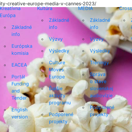
vity-creative-europe-media-v-cannes-2023/
Kreatívna
Kultúra
MEDIA
Cross
Európa
Základné
Základné
Základné
info
info
info
Výzvy
Výzvy
Európska
Výsledky
Výsledky
komisia
Culture
Tréningy
EACEA
Moves
Správa
Portál
Europe
o stave
Funding
Ďalšie
slovenskej
and
aktivity
audiovízie
Tender
programu
Podporené
English
Podporené
projekty
version
projekty