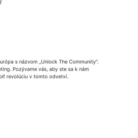
T
Európa s názvom „Unlock The Community“.
eting. Pozývame vás, aby ste sa k nám
biť revolúciu v tomto odvetví.