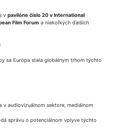
ás v
pavilóne číslo 20 v International
pean Film Forum
a niekoľkých ďalších
l
 aby sa Európa stala globálnym trhom týchto
ia v audiovizuálnom sektore, mediálnom
odá správu o potenciálnom vplyve týchto