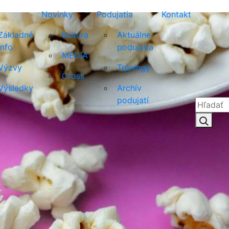
Novinky
Podujatia
Kontakt
Základné
Kultúra
Aktuálne
info
podujatia
MEDIA
Výzvy
Tréningy
Cross
Výsledky
Archív
podujatí
Hľadať:
Hľad