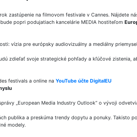
rok zastúpenie na filmovom festivale v Cannes. Nájdete n
bude popri podujatiach kancelárie MEDIA hostiteľom
Euro
sti: vízia pre európsky audiovizuálny a mediálny priemyse
budú zdieľať svoje strategické pohľady a kľúčové zistenia,
des festivals a online na
YouTube účte DigitalEU
myslu
 správy „European Media Industry Outlook“ o vývoji odvetv
iách publika a preskúma trendy dopytu a ponuky. Takisto p
dné modely.