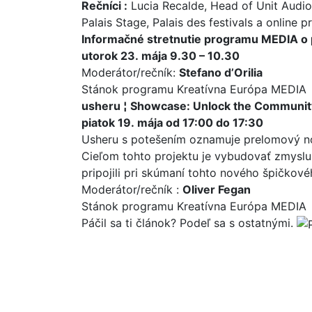
Rečníci :
Lucia Recalde, Head of Unit Audi
Palais Stage, Palais des festivals a online p
Informačné stretnutie programu MEDIA o 
utorok 23. mája 9.30 – 10.30
Moderátor/rečník:
Stefano d’Orilia
Stánok programu Kreatívna Európa MEDIA
usheru ¦ Showcase: Unlock the Communit
piatok 19. mája od 17:00 do 17:30
Usheru s potešením oznamuje prelomový no
Cieľom tohto projektu je vybudovať zmyslup
pripojili pri skúmaní tohto nového špičkovéh
Moderátor/rečník :
Oliver Fegan
Stánok programu Kreatívna Európa MEDIA
Páčil sa ti článok? Podeľ sa s ostatnými.