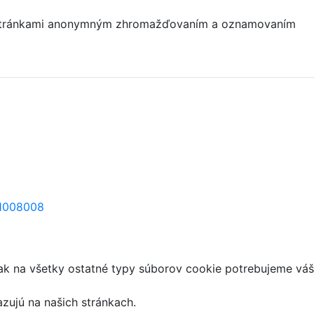
mi stránkami anonymným zhromažďovaním a oznamovaním
=1008008
ak na všetky ostatné typy súborov cookie potrebujeme váš
azujú na našich stránkach.