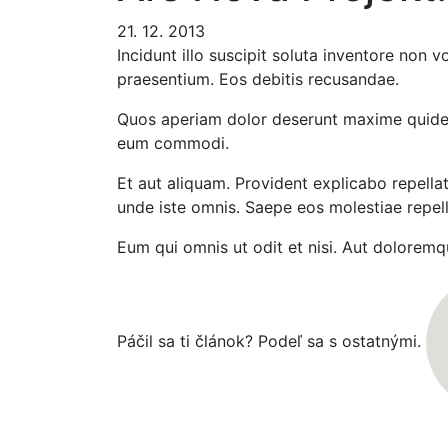
21. 12. 2013
Incidunt illo suscipit soluta inventore non 
praesentium. Eos debitis recusandae.
Quos aperiam dolor deserunt maxime quidem
eum commodi.
Et aut aliquam. Provident explicabo repella
unde iste omnis. Saepe eos molestiae repell
Eum qui omnis ut odit et nisi. Aut dolorem
Páčil sa ti článok? Podeľ sa s ostatnými.