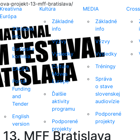
ova-projekt-13-mff-bratislava/
Kreatívna
Kultúra
MEDIA
Cross
Európa
Základné
Základné
Základné
info
info
info
Výzvy
Výzvy
Európska
Výsledky
Výsledky
komisia
Culture
Tréningy
EACEA
Moves
Správa
Portál
Europe
o stave
Funding
Ďalšie
slovenskej
and
aktivity
audiovízie
Tender
programu
Podporené
English
Podporené
projekty
version
projekty
 13. MFF Bratislava