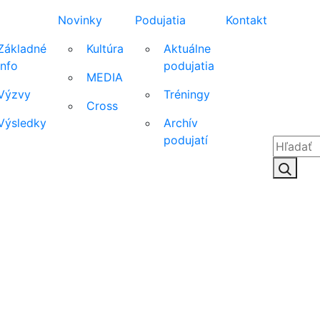
Novinky
Podujatia
Kontakt
Základné
Kultúra
Aktuálne
info
podujatia
MEDIA
Výzvy
Tréningy
Cross
Výsledky
Archív
podujatí
Hľadať:
Hľad