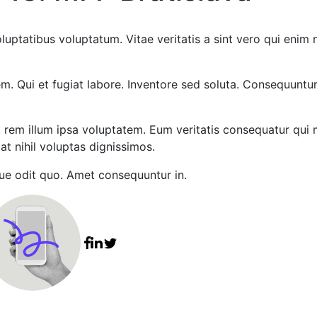
voluptatibus voluptatum. Vitae veritatis a sint vero qui eni
. Qui et fugiat labore. Inventore sed soluta. Consequunt
t rem illum ipsa voluptatem. Eum veritatis consequatur qui
at nihil voluptas dignissimos.
que odit quo. Amet consequuntur in.
Facebook share
Linkedin share
Tweet