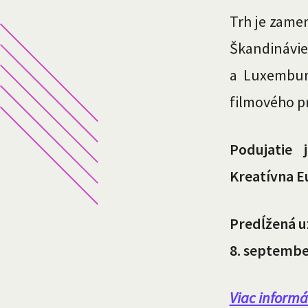
Trh je zamer
Škandinávie
a Luxembur
filmového p
Podujatie
Kreatívna E
Predĺžená u
8. septemb
Viac informá