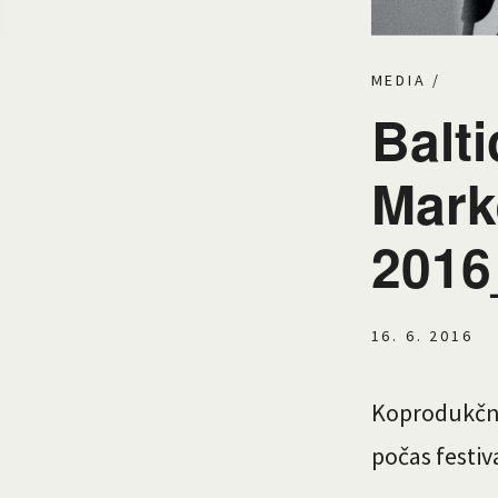
MEDIA
/
Balt
Mark
201
16. 6. 2016
Koprodukčn
počas festiv