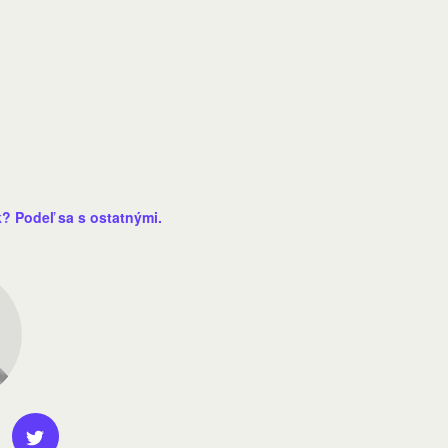
k? Podeľ sa s ostatnými.
e
din share
Tweet