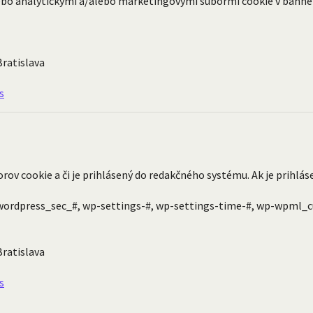
/alebo analytickými a/alebo marketingovými súbormi cookie v bann
Bratislava
s
orov cookie a či je prihlásený do redakčného systému. Ak je prihl
wordpress_sec_#, wp-settings-#, wp-settings-time-#, wp-wpml
Bratislava
s