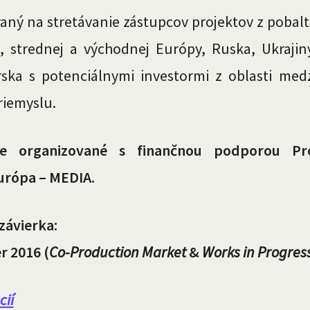
aný na stretávanie zástupcov projektov z pobalt
, strednej a východnej Európy, Ruska, Ukrajin
ska s potenciálnymi investormi z oblasti med
riemyslu.
 je organizované s finančnou podporou P
urópa – MEDIA.
závierka:
er 2016
(
Co-Production Market
&
Works in Progres
cií