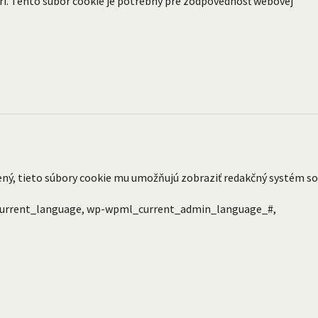
eri. Tento súbor cookie je potrebný pre zodpovednosť webovej
ásený, tieto súbory cookie mu umožňujú zobraziť redakčný systém so
_current_language, wp-wpml_current_admin_language_#,