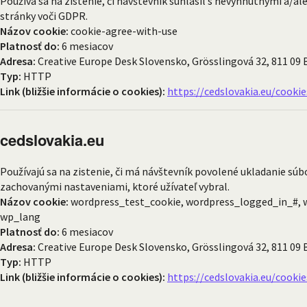
Používa sa na zistenie, či návštevník súhlasil s nevyhnutnými a
stránky voči GDPR.
Názov cookie:
cookie-agree-with-use
Platnosť do:
6 mesiacov
Adresa:
Creative Europe Desk Slovensko, Grösslingová 32, 811 09 
Typ:
HTTP
Link (bližšie informácie o cookies):
https://cedslovakia.eu/cookie
cedslovakia.eu
Používajú sa na zistenie, či má návštevník povolené ukladanie súb
zachovanými nastaveniami, ktoré užívateľ vybral.
Názov cookie:
wordpress_test_cookie, wordpress_logged_in_#, 
wp_lang
Platnosť do:
6 mesiacov
Adresa:
Creative Europe Desk Slovensko, Grösslingová 32, 811 09 
Typ:
HTTP
Link (bližšie informácie o cookies):
https://cedslovakia.eu/cookie