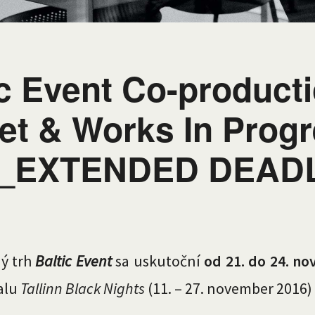
ic Event Co-product
et & Works In Prog
6_EXTENDED DEAD
ý trh
Baltic Event
sa uskutoční
od 21. do 24. n
alu
Tallinn Black Nights
(11. – 27. november 2016)