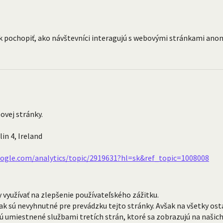
ok pochopiť, ako návštevníci interagujú s webovými stránkami 
ovej stránky.
in 4, Ireland
oogle.com/analytics/topic/2919631?hl=sk&ref_topic=1008008
využívať na zlepšenie používateľského zážitku.
k sú nevyhnutné pre prevádzku tejto stránky. Avšak na všetky ost
sú umiestnené službami tretích strán, ktoré sa zobrazujú na našic