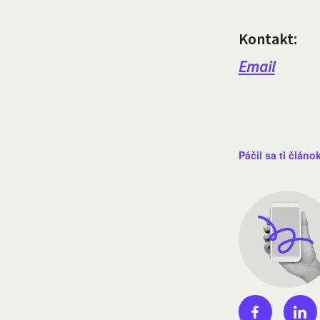
Kontakt:
Email
Páčil sa ti článo
Facebook shar
Linke