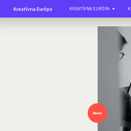
Kreatívna Európa
KREATÍVNA EURÓPA
K
Media