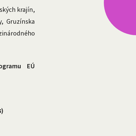
ských krajín,
y, Gruzínska
zinárodného
rogramu EÚ
s
)