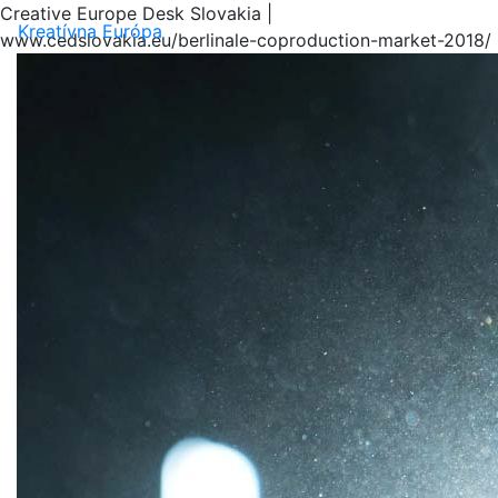
Creative Europe Desk Slovakia |
Menu
Kreatívna Európa
www.cedslovakia.eu/berlinale-coproduction-market-2018/