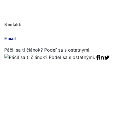
Kontakt:
Email
Páčil sa ti článok? Podeľ sa s ostatnými.
Facebook sha
Linkedin sha
Tweet