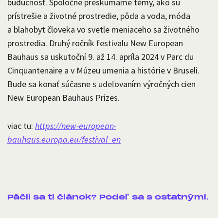
budúcnosť. Spoločne preskúmame témy, ako sú
prístrešie a životné prostredie, pôda a voda, móda
a blahobyt človeka vo svetle meniaceho sa životného
prostredia. Druhý ročník festivalu New European
Bauhaus sa uskutoční 9. až 14. apríla 2024 v Parc du
Cinquantenaire a v Múzeu umenia a histórie v Bruseli.
Bude sa konať súčasne s udeľovaním výročných cien
New European Bauhaus Prizes.
viac tu:
https://new-european-
bauhaus.europa.eu/festival_en
Páčil sa ti článok? Podeľ sa s ostatnými.