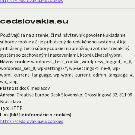
https://cedslovakia.eu/cookies
cedslovakia.eu
Používajú sa na zistenie, či má návštevník povolené ukladanie
súborov cookie a či je prihlásený do redakčného systému. Ak je
prihlásený, tieto súbory cookie mu umožňujú zobraziť redakčný
systém so zachovanými nastaveniami, ktoré užívateľ vybral.
Názov cookie:
wordpress_test_cookie, wordpress_logged_in_#,
wordpress_sec_#, wp-settings-#, wp-settings-time-#, wp-
wpml_current_language, wp-wpml_current_admin_language_#,
wp_lang
Platnosť do:
6 mesiacov
Adresa:
Creative Europe Desk Slovensko, Grösslingová 32, 811 09
Bratislava
Typ:
HTTP
Link (bližšie informácie o cookies):
https://cedslovakia.eu/cookies