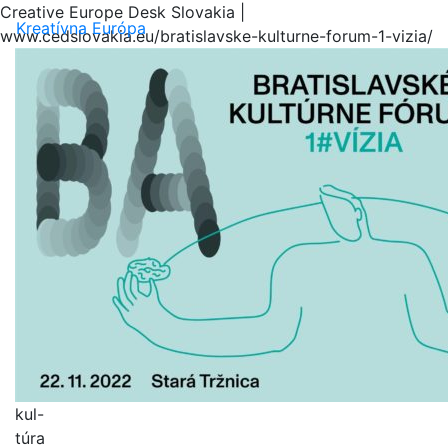
Creative Europe Desk Slovakia |
Menu
Kreatívna Európa
www.cedslovakia.eu/bratislavske-kulturne-forum-1-vizia/
kul-
túra