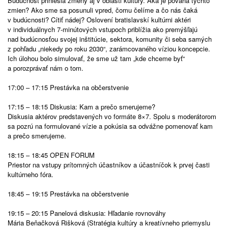
Budúcnosť priniesla zmeny aj v oblasti kultúry. Aká je povaha týchto
zmien? Ako sme sa posunuli vpred, čomu čelíme a čo nás čaká
v budúcnosti? Cítiť nádej? Oslovení bratislavskí kultúrni aktéri
v individuálnych 7-minútových vstupoch priblížia ako premýšľajú
nad budúcnosťou svojej inštitúcie, sektora, komunity či seba samých
z pohľadu „niekedy po roku 2030“, zarámcovaného víziou koncepcie.
Ich úlohou bolo simulovať, že sme už tam „kde chceme byť“
a porozprávať nám o tom.
17:00 – 17:15 Prestávka na občerstvenie
17:15 – 18:15 Diskusia: Kam a prečo smerujeme?
Diskusia aktérov predstavených vo formáte 8×7. Spolu s moderátorom
sa pozrú na formulované vízie a pokúsia sa odvážne pomenovať kam
a prečo smerujeme.
18:15 – 18:45 OPEN FORUM
Priestor na vstupy prítomných účastníkov a účastníčok k prvej časti
kultúrneho fóra.
18:45 – 19:15 Prestávka na občerstvenie
19:15 – 20:15 Panelová diskusia: Hľadanie rovnováhy
Mária Beňačková Rišková (Stratégia kultúry a kreatívneho priemyslu