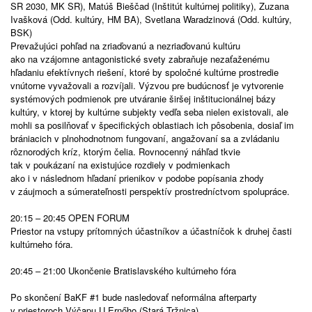
SR 2030, MK SR), Matúš Bieščad (Inštitút kultúrnej politiky), Zuzana
Ivašková (Odd. kultúry, HM BA), Svetlana Waradzinová (Odd. kultúry,
BSK)
Prevažujúci pohľad na zriaďovanú a nezriaďovanú kultúru
ako na vzájomne antagonistické svety zabraňuje nezaťaženému
hľadaniu efektívnych riešení, ktoré by spoločné kultúrne prostredie
vnútorne vyvažovali a rozvíjali. Výzvou pre budúcnosť je vytvorenie
systémových podmienok pre utváranie širšej inštitucionálnej bázy
kultúry, v ktorej by kultúrne subjekty vedľa seba nielen existovali, ale
mohli sa posilňovať v špecifických oblastiach ich pôsobenia, dosiaľ im
brániacich v plnohodnotnom fungovaní, angažovaní sa a zvládaniu
rôznorodých kríz, ktorým čelia. Rovnocenný náhľad tkvie
tak v poukázaní na existujúce rozdiely v podmienkach
ako i v následnom hľadaní prienikov v podobe popísania zhody
v záujmoch a súmerateľnosti perspektív prostredníctvom spolupráce.
20:15 – 20:45 OPEN FORUM
Priestor na vstupy prítomných účastníkov a účastníčok k druhej časti
kultúrneho fóra.
20:45 – 21:00 Ukončenie Bratislavského kultúrneho fóra
Po skončení BaKF #1 bude nasledovať neformálna afterparty
v priestoroch Výčapu U Ernőho (Stará Tržnica).