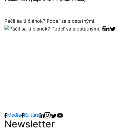
Páčil sa ti článok? Podeľ sa s ostatnými.
Facebook sha
Linkedin sha
Tweet
Media
Kultúra
Newsletter