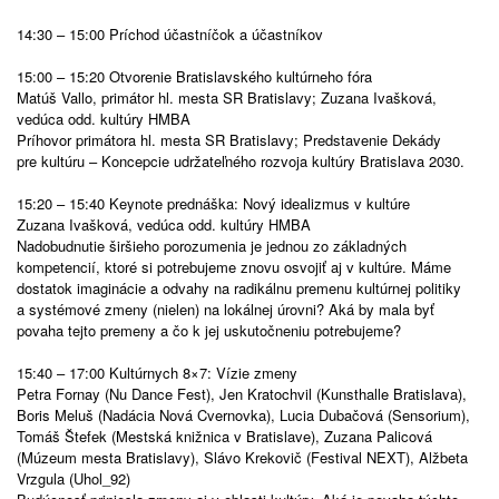
14:30 – 15:00 Príchod účastníčok a účastníkov
15:00 – 15:20 Otvorenie Bratislavského kultúrneho fóra
Matúš Vallo, primátor hl. mesta SR Bratislavy; Zuzana Ivašková,
vedúca odd. kultúry HMBA
Príhovor primátora hl. mesta SR Bratislavy; Predstavenie Dekády
pre kultúru – Koncepcie udržateľného rozvoja kultúry Bratislava 2030.
15:20 – 15:40 Keynote prednáška: Nový idealizmus v kultúre
Zuzana Ivašková, vedúca odd. kultúry HMBA
Nadobudnutie širšieho porozumenia je jednou zo základných
kompetencií, ktoré si potrebujeme znovu osvojiť aj v kultúre. Máme
dostatok imaginácie a odvahy na radikálnu premenu kultúrnej politiky
a systémové zmeny (nielen) na lokálnej úrovni? Aká by mala byť
povaha tejto premeny a čo k jej uskutočneniu potrebujeme?
15:40 – 17:00 Kultúrnych 8×7: Vízie zmeny
Petra Fornay (Nu Dance Fest), Jen Kratochvil (Kunsthalle Bratislava),
Boris Meluš (Nadácia Nová Cvernovka), Lucia Dubačová (Sensorium),
Tomáš Štefek (Mestská knižnica v Bratislave), Zuzana Palicová
(Múzeum mesta Bratislavy), Slávo Krekovič (Festival NEXT), Alžbeta
Vrzgula (Uhol_92)