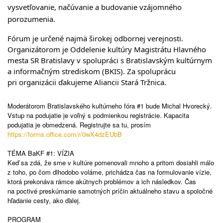
vysvetľovanie, načúvanie a budovanie vzájomného
porozumenia.
Fórum je určené najmä širokej odbornej verejnosti.
Organizátorom je Oddelenie kultúry Magistrátu Hlavného
mesta SR Bratislavy v spolupráci s Bratislavským kultúrnym
a informačným strediskom (BKIS). Za spoluprácu
pri organizácii ďakujeme Aliancii Stará Tržnica.
Moderátorom Bratislavského kultúrneho fóra #1 bude Michal Hvorecký.
Vstup na podujatie je voľný s podmienkou registrácie. Kapacita
podujatia je obmedzená. Registrujte sa tu, prosím
https://forms.office.com/r/0wX4dzEUbB
TÉMA BaKF #1: VÍZIA
Keď sa zdá, že sme v kultúre pomenovali mnoho a pritom dosiahli málo
z toho, po čom dlhodobo voláme, prichádza čas na formulovanie vízie,
ktorá prekonáva rámce akútnych problémov a ich následkov. Čas
na poctivé preskúmanie samotných príčin aktuálneho stavu a spoločné
hľadanie cesty, ako ďalej.
PROGRAM