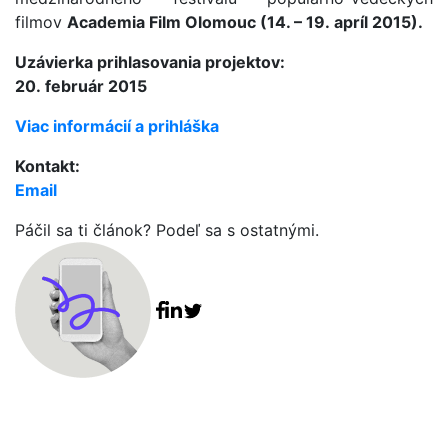
filmov
Academia Film Olomouc (14. – 19. apríl 2015).
Uzávierka prihlasovania projektov:
20. február 2015
Viac informácií a prihláška
Kontakt:
Email
Páčil sa ti článok? Podeľ sa s ostatnými.
Facebook share
Linkedin share
Tweet