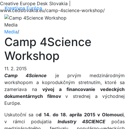
Creative Europe Desk Slovakia |
Menu
Kreatívna Európa
www.cedslovakia.eu/camp-4science-workshop/
Media
Media
/
Camp 4Science
Workshop
11. 2. 2015
Camp 4Science
je prvým medzinárodným
workshopom a koprodukčným stretnutím, ktoré sa
zameriava na
vývoj a financovanie vedeckých
dokumentárnych filmov
v strednej a východnej
Európe.
Uskutoční sa o
d 14. do 18. apríla 2015 v Olomouci
,
v rámci podujatia
Industry 4SCIENCE
počas
medzinárodného festivalu populárno-vedeckých