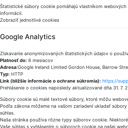
Štatistické súbory cookie pomáhajú vlastníkom webových
informácií.
Zobraziť jednotlivé cookies
Google Analytics
Získavanie anonymizovaných štatistických údajov o použív
Platnosť do:
6 mesiacov
Adresa:
Google Ireland Limited Gordon House, Barrow Street
Typ:
HTTP
Link (bližšie informácie o ochrane súkromia):
https://sup
Prehlásenie o cookies naposledy aktualizované dňa 31. 7. 
Súbory cookie sú malé textové súbory, ktoré môžu webové 
Podľa zákona môžeme na vašom zariadení ukladať súbory c
súhlas.
Naša stránka používa rôzne typy súborov cookie. Niektoré 
Vaše súhlas s vyhlásením o súboroch cookie na našej web