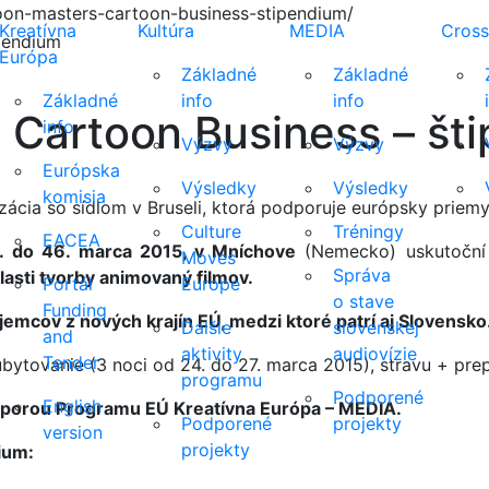
oon-masters-cartoon-business-stipendium/
Kreatívna
Kultúra
MEDIA
Cross
Európa
Základné
Základné
Základné
info
info
 Cartoon Business – št
info
Výzvy
Výzvy
Európska
Výsledky
Výsledky
komisia
ácia so sídlom v Bruseli, ktorá podporuje európsky priemy
Culture
Tréningy
EACEA
 do 46. marca 2015, v Mníchove
(Nemecko) uskutočn
Moves
Správa
asti tvorby animovaný filmov.
Portál
Europe
o stave
Funding
emcov z nových krajín EÚ, medzi ktoré patrí aj Slovensko
Ďalšie
slovenskej
and
aktivity
audiovízie
Tender
ubytovanie (3 noci od 24. do 27. marca 2015), stravu + pr
programu
Podporené
English
odporou Programu EÚ Kreatívna Európa – MEDIA.
Podporené
projekty
version
projekty
ium: