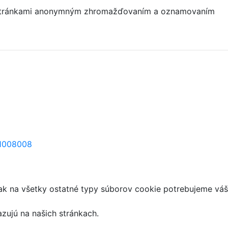
mi stránkami anonymným zhromažďovaním a oznamovaním
=1008008
ak na všetky ostatné typy súborov cookie potrebujeme váš
azujú na našich stránkach.