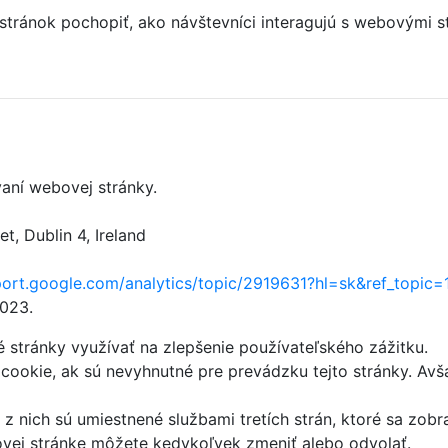
 stránok pochopiť, ako návštevníci interagujú s webový
aní webovej stránky.
, Dublin 4, Ireland
port.google.com/analytics/topic/2919631?hl=sk&ref_topic
2023.
stránky využívať na zlepšenie používateľského zážitku.
ookie, ak sú nevyhnutné pre prevádzku tejto stránky. Avš
z nich sú umiestnené službami tretích strán, ktoré sa zobr
ovej stránke môžete kedykoľvek zmeniť alebo odvolať.