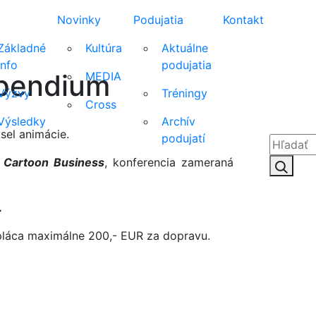
Novinky
Podujatia
Kontakt
Základné
Kultúra
Aktuálne
info
podujatia
ipendium
MEDIA
Výzvy
Tréningy
Cross
Výsledky
Archív
sel animácie.
podujatí
í
Cartoon Business
, konferencia zameraná
Hľadať:
Hľad
.
epláca maximálne 200,- EUR za dopravu.