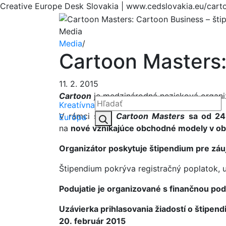
Creative Europe Desk Slovakia | www.cedslovakia.eu/cart
Media
Media
/
Cartoon Masters:
11. 2. 2015
Cartoon
je medzinárodná nezisková organiz
Kreatívna
V rámci série
Cartoon Masters
sa od 24.
Hľadať:
Európa
Hľadať
na
nové vznikajúce obchodné modely v obl
Organizátor poskytuje štipendium pre záuj
Štipendium pokrýva registračný poplatok, 
Podujatie je organizované s finančnou p
Uzávierka prihlasovania žiadostí o štipend
20. február 2015