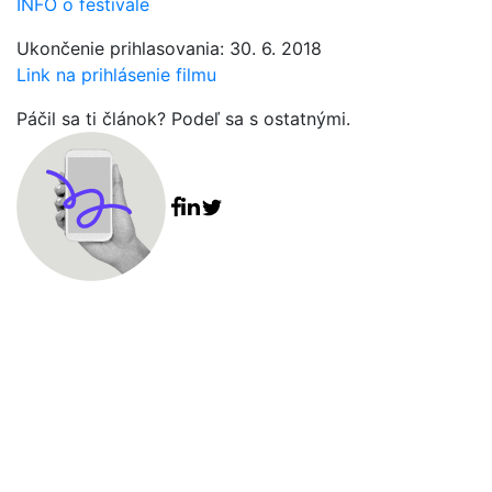
INFO o festivale
Ukončenie prihlasovania: 30. 6. 2018
Link na prihlásenie filmu
Páčil sa ti článok? Podeľ sa s ostatnými.
Facebook share
Linkedin share
Tweet