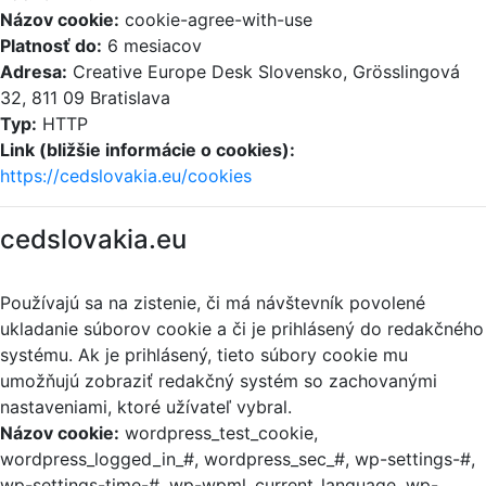
Názov cookie:
cookie-agree-with-use
Platnosť do:
6 mesiacov
Adresa:
Creative Europe Desk Slovensko, Grösslingová
32, 811 09 Bratislava
Typ:
HTTP
Link (bližšie informácie o cookies):
https://cedslovakia.eu/cookies
cedslovakia.eu
Používajú sa na zistenie, či má návštevník povolené
ukladanie súborov cookie a či je prihlásený do redakčného
systému. Ak je prihlásený, tieto súbory cookie mu
umožňujú zobraziť redakčný systém so zachovanými
nastaveniami, ktoré užívateľ vybral.
Názov cookie:
wordpress_test_cookie,
wordpress_logged_in_#, wordpress_sec_#, wp-settings-#,
wp-settings-time-#, wp-wpml_current_language, wp-