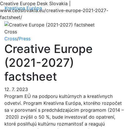
Creative Europe Desk Slovakia |
Menu
Kreatívna Európa
www.cedslovakia.eu/creative-europe-2021-2027-
factsheet/
Cross
Cross
/
Press
Creative Europe
(2021-2027)
factsheet
12. 7. 2023
Program EÚ na podporu kultúrnych a kreatívnych
odvetví. Program Kreatívna Európa, ktorého rozpočet
sa v porovnaní s predchádzajúcim programom (2014 –
2020) zvýšil o 50 %, bude investovať do opatrení,
ktoré posilňujú kultúrnu rozmanitosť a reagujú