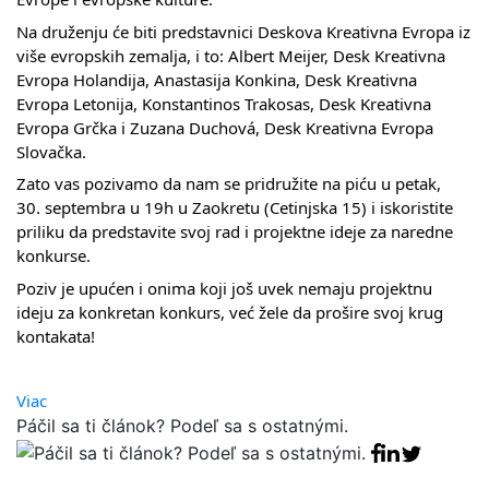
Na druženju će biti predstavnici Deskova Kreativna Evropa iz
više evropskih zemalja, i to: Albert Meijer, Desk Kreativna
Evropa Holandija, Anastasija Konkina, Desk Kreativna
Evropa Letonija, Konstantinos Trakosas, Desk Kreativna
Evropa Grčka i Zuzana Duchová, Desk Kreativna Evropa
Slovačka.
Zato vas pozivamo da nam se pridružite na piću u petak,
30. septembra u 19h u Zaokretu (Cetinjska 15) i iskoristite
priliku da predstavite svoj rad i projektne ideje za naredne
konkurse.
Poziv je upućen i onima koji još uvek nemaju projektnu
ideju za konkretan konkurs, već žele da prošire svoj krug
kontakata!
Viac
Páčil sa ti článok? Podeľ sa s ostatnými.
Facebook sha
Linkedin sha
Tweet