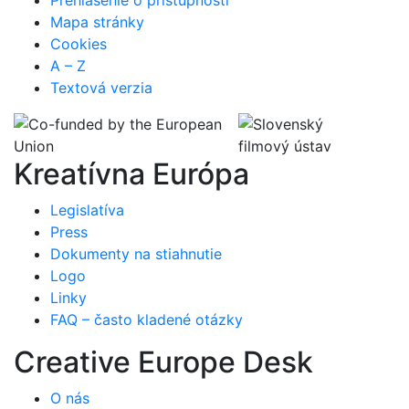
Mapa stránky
Cookies
A – Z
Textová verzia
Kreatívna Európa
Legislatíva
Press
Dokumenty na stiahnutie
Logo
Linky
FAQ – často kladené otázky
Creative Europe Desk
O nás