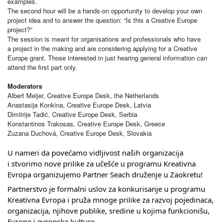
examples.
The second hour will be a hands-on opportunity to develop your own
project idea and to answer the question: “Is this a Creative Europe
project?”
The session is meant for organisations and professionals who have
a project in the making and are considering applying for a Creative
Europe grant. Those interested in just hearing general information can
attend the first part only.
Moderators
Albert Meijer, Creative Europe Desk, the Netherlands
Anastasija Konkina, Creative Europe Desk, Latvia
Dimitrije Tadić, Creative Europe Desk, Serbia
Konstantinos Trakosas, Creative Europe Desk, Greece
Zuzana Duchová, Creative Europe Desk, Slovakia
U nameri da povećamo vidljivost naših organizacija
i stvorimo nove prilike za učešće u programu Kreativna
Evropa organizujemo Partner Seach druženje u Zaokretu!
Partnerstvo je formalni uslov za konkurisanje u programu
Kreativna Evropa i pruža mnoge prilike za razvoj pojedinaca,
organizacija, njihove publike, sredine u kojima funkcionišu,
Evrope i evropske kulture.