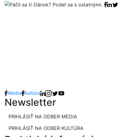
Facebook sha
Linkedin sha
Tweet
Media
Kultúra
Newsletter
PRIHLÁSIŤ NA ODBER MEDIA
PRIHLÁSIŤ NA ODBER KULTÚRA