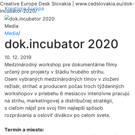
Creative Europe Desk Slovakia | www.cedslovakia.eu/dok-
Menu
Kreatívna Európa
incubator-2020/
Media
Media
/
dok.incubator 2020
10. 12. 2019
Medzinárodný workshop pre dokumentárne filmy
určený pre projekty v štádiu hrubého strihu.
Osem vybraných medzinárodných tímov v zložení
režisér, strihač a producent počas troch týždenných
workshopov v priebehu 6 mesiacov intenzívne pracujú
na strihu, marketingovej a distribučnej stratégii,
s cieľom nájsť pre svoj film najlepší spôsob
rozprávania a osloviť divákov po celom svete.
Termín a miesto: