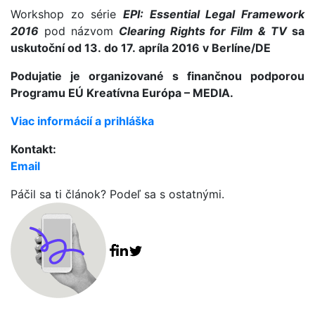
Workshop zo série
EPI: Essential Legal Framework
2016
pod názvom
Clearing Rights for Film & TV
sa
uskutoční od 13. do 17. apríla 2016 v Berlíne/DE
Podujatie je organizované s finančnou podporou
Programu EÚ Kreatívna Európa – MEDIA.
Viac informácií a prihláška
Kontakt:
Email
Páčil sa ti článok? Podeľ sa s ostatnými.
Facebook share
Linkedin share
Tweet