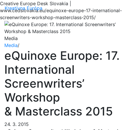
Creative Europe Desk Slovakia |
Menu
Kreatívna Európa
www.cedslovakia.eu/equinoxe-europe-17-international-
screenwriters-workshop-masterclass-2015/
Media
Media
/
eQuinoxe Europe: 17.
International
Screenwriters’
Workshop
& Masterclass 2015
24. 3. 2015