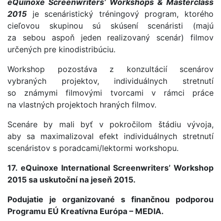
eQuinoxe Screenwriters’ Workshops & Masterclass
2015
je scenáristický tréningový program, ktorého
cieľovou skupinou sú skúsení scenáristi (majú
za sebou aspoň jeden realizovaný scenár) filmov
určených pre kinodistribúciu.
Workshop pozostáva z konzultácií scenárov
vybraných projektov, individuálnych stretnutí
so známymi filmovými tvorcami v rámci práce
na vlastných projektoch hraných filmov.
Scenáre by mali byť v pokročilom štádiu vývoja,
aby sa maximalizoval efekt individuálnych stretnutí
scenáristov s poradcami/lektormi workshopu.
17. eQuinoxe International Screenwriters’ Workshop
2015 sa uskutoční na jeseň 2015.
Podujatie je organizované s finančnou podporou
Programu EÚ Kreatívna Európa – MEDIA.