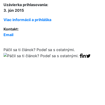
Uzávierka prihlasovania:
3. jún 2015
Viac informácií a prihláška
Kontakt:
Email
Páčil sa ti článok? Podeľ sa s ostatnými.
Facebook sha
Linkedin sha
Tweet