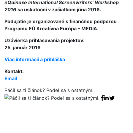
eQuinoxe International Screenwriters’ Workshop
2016
sa uskutoční v začiatkom júna 2016.
Podujatie je organizované s finančnou podporou
Programu EÚ Kreatívna Európa – MEDIA.
Uzávierka prihlasovania projektov:
25. január 2016
Viac informácií a prihláška
Kontakt:
Email
Páčil sa ti článok? Podeľ sa s ostatnými.
Facebook sha
Linkedin sha
Tweet