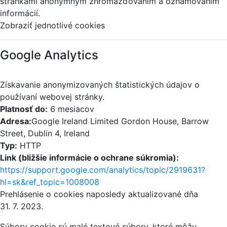
stránkami anonymným zhromažďovaním a oznamovaním
informácií.
Zobraziť jednotlivé cookies
Google Analytics
Získavanie anonymizovaných štatistických údajov o
používaní webovej stránky.
Platnosť do:
6 mesiacov
Adresa:
Google Ireland Limited Gordon House, Barrow
Street, Dublin 4, Ireland
Typ:
HTTP
Link (bližšie informácie o ochrane súkromia):
https://support.google.com/analytics/topic/2919631?
hl=sk&ref_topic=1008008
Prehlásenie o cookies naposledy aktualizované dňa
31. 7. 2023.
Súbory cookie sú malé textové súbory, ktoré môžu