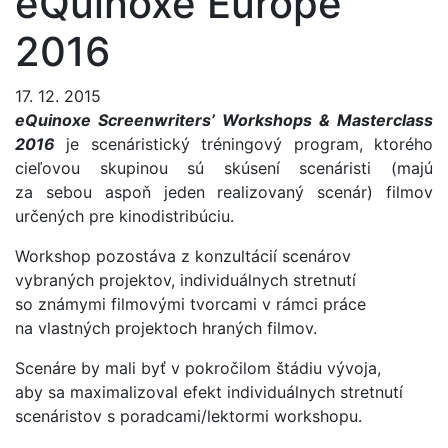
eQuinoxe Europe
2016
17. 12. 2015
eQuinoxe Screenwriters’ Workshops & Masterclass
2016
je scenáristický tréningový program, ktorého
cieľovou skupinou sú skúsení scenáristi (majú
za sebou aspoň jeden realizovaný scenár) filmov
určených pre kinodistribúciu.
Workshop pozostáva z konzultácií scenárov
vybraných projektov, individuálnych stretnutí
so známymi filmovými tvorcami v rámci práce
na vlastných projektoch hraných filmov.
Scenáre by mali byť v pokročilom štádiu vývoja,
aby sa maximalizoval efekt individuálnych stretnutí
scenáristov s poradcami/lektormi workshopu.