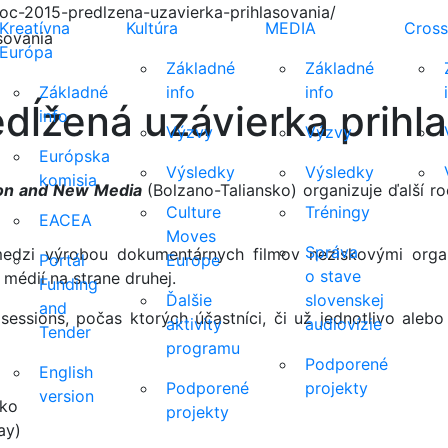
oc-2015-predlzena-uzavierka-prihlasovania/
Kreatívna
Kultúra
MEDIA
Cross
Európa
Základné
Základné
Základné
info
info
dĺžená uzávierka prihl
info
Výzvy
Výzvy
Európska
Výsledky
Výsledky
komisia
ion and New Media
(Bolzano-Taliansko) organizuje ďalší 
Culture
Tréningy
EACEA
Moves
Správa
edzi výrobou dokumentárnych filmov neziskovými organ
Portál
Europe
o stave
médií na strane druhej.
Funding
Ďalšie
slovenskej
and
ssions, počas ktorých účastníci, či už jednotlivo alebo
aktivity
audiovízie
Tender
programu
Podporené
English
Podporené
projekty
version
sko
projekty
ay)