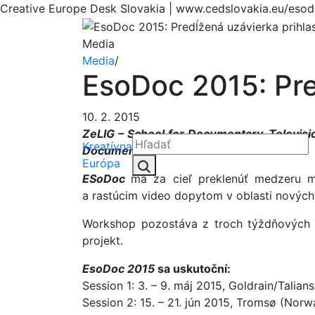
Creative Europe Desk Slovakia | www.cedslovakia.eu/esod
Media
Media
/
EsoDoc 2015: Pre
10. 2. 2015
ZeLIG – School for Documentary, Televis
Kreatívna
Documentary
.
Hľadať:
Európa
Hľadať
ESoDoc
má za cieľ preklenúť medzeru m
a rastúcim video dopytom v oblasti nových 
Workshop pozostáva z troch týždňových se
projekt.
EsoDoc 2015
sa uskutoční:
Session 1: 3. – 9. máj 2015, Goldrain/Talian
Session 2: 15. – 21. jún 2015, Tromsø (Norw