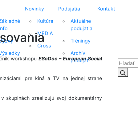
Novinky
Podujatia
Kontakt
Základné
Kultúra
Aktuálne
info
podujatia
asovania
MEDIA
Výzvy
Tréningy
Cross
Výsledky
Archív
ročník workshopu
ESoDoc – European Social
podujatí
Hľadať:
Hľad
izáciami pre kiná a TV na jednej strane
 v skupinách zrealizujú svoj dokumentárny