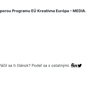
odporou Programu EÚ Kreatívna Európa – MEDIA.
Facebook share
Linkedin share
Tweet