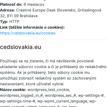
Platnosť do:
6 mesiacov
Adresa:
Creative Europe Desk Slovensko, Grösslingová
32, 811 09 Bratislava
Typ:
HTTP
Link (bližšie informácie o cookies):
https://cedslovakia.eu/cookies
cedslovakia.eu
Používajú sa na zistenie, či má návštevník povolené
ukladanie súborov cookie a či je prihlásený do redakčného
systému. Ak je prihlásený, tieto súbory cookie mu
umožňujú zobraziť redakčný systém so zachovanými
nastaveniami, ktoré užívateľ vybral.
Názov cookie:
wordpress_test_cookie,
wordpress_logged_in_#, wordpress_sec_#, wp-settings-#,
wp-settings-time-#, wp-wpml_current_language, wp-
wpml_current_admin_language_#, wp_lang