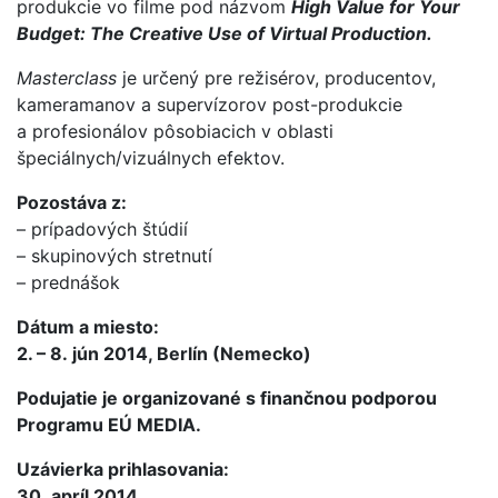
produkcie vo filme pod názvom
High Value for Your
Budget: The Creative Use of Virtual Production.
Masterclass
je určený pre režisérov, producentov,
kameramanov a supervízorov post-produkcie
a profesionálov pôsobiacich v oblasti
špeciálnych/vizuálnych efektov.
Pozostáva z:
– prípadových štúdií
– skupinových stretnutí
– prednášok
Dátum a miesto:
2. – 8. jún 2014, Berlín (Nemecko)
Podujatie je organizované s finančnou podporou
Programu EÚ MEDIA.
Uzávierka prihlasovania:
30. apríl 2014