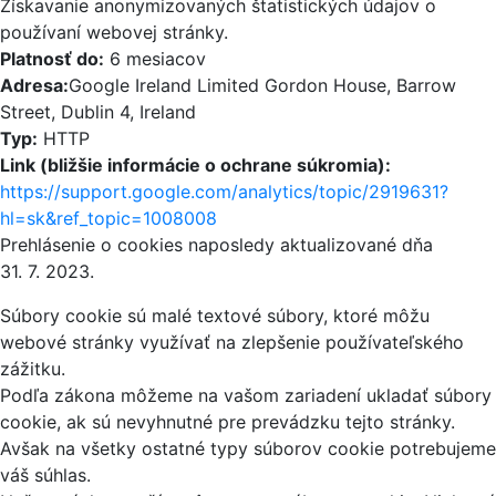
Získavanie anonymizovaných štatistických údajov o
používaní webovej stránky.
Platnosť do:
6 mesiacov
Adresa:
Google Ireland Limited Gordon House, Barrow
Street, Dublin 4, Ireland
Typ:
HTTP
Link (bližšie informácie o ochrane súkromia):
https://support.google.com/analytics/topic/2919631?
hl=sk&ref_topic=1008008
Prehlásenie o cookies naposledy aktualizované dňa
31. 7. 2023.
Súbory cookie sú malé textové súbory, ktoré môžu
webové stránky využívať na zlepšenie používateľského
zážitku.
Podľa zákona môžeme na vašom zariadení ukladať súbory
cookie, ak sú nevyhnutné pre prevádzku tejto stránky.
Avšak na všetky ostatné typy súborov cookie potrebujeme
váš súhlas.