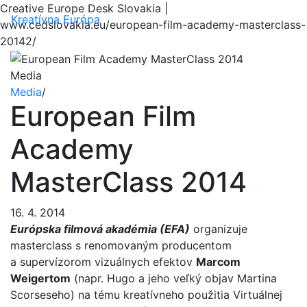
Creative Europe Desk Slovakia |
Menu
Kreatívna Európa
www.cedslovakia.eu/european-film-academy-masterclass-
20142/
Media
Media
/
European Film
Academy
MasterClass 2014
16. 4. 2014
Európska filmová akadémia (EFA)
organizuje
masterclass s renomovaným producentom
a supervízorom vizuálnych efektov
Marcom
Weigertom
(napr. Hugo a jeho veľký objav Martina
Scorseseho) na tému kreatívneho použitia Virtuálnej