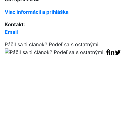
Viac informácií a prihláška
Kontakt:
Email
Páčil sa ti článok? Podeľ sa s ostatnými.
Facebook sha
Linkedin sha
Tweet