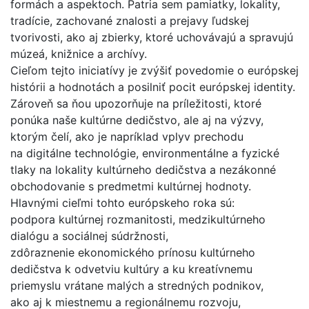
formách a aspektoch. Patria sem pamiatky, lokality,
tradície, zachované znalosti a prejavy ľudskej
tvorivosti, ako aj zbierky, ktoré uchovávajú a spravujú
múzeá, knižnice a archívy.
Cieľom tejto iniciatívy je zvýšiť povedomie o európskej
histórii a hodnotách a posilniť pocit európskej identity.
Zároveň sa ňou upozorňuje na príležitosti, ktoré
ponúka naše kultúrne dedičstvo, ale aj na výzvy,
ktorým čelí, ako je napríklad vplyv prechodu
na digitálne technológie, environmentálne a fyzické
tlaky na lokality kultúrneho dedičstva a nezákonné
obchodovanie s predmetmi kultúrnej hodnoty.
Hlavnými cieľmi tohto európskeho roka sú:
podpora kultúrnej rozmanitosti, medzikultúrneho
dialógu a sociálnej súdržnosti,
zdôraznenie ekonomického prínosu kultúrneho
dedičstva k odvetviu kultúry a ku kreatívnemu
priemyslu vrátane malých a stredných podnikov,
ako aj k miestnemu a regionálnemu rozvoju,