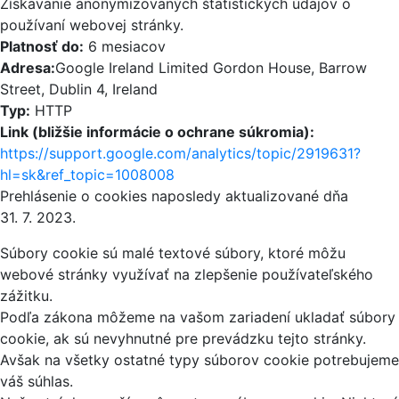
Získavanie anonymizovaných štatistických údajov o
používaní webovej stránky.
Platnosť do:
6 mesiacov
Adresa:
Google Ireland Limited Gordon House, Barrow
Street, Dublin 4, Ireland
Typ:
HTTP
Link (bližšie informácie o ochrane súkromia):
https://support.google.com/analytics/topic/2919631?
hl=sk&ref_topic=1008008
Prehlásenie o cookies naposledy aktualizované dňa
31. 7. 2023.
Súbory cookie sú malé textové súbory, ktoré môžu
webové stránky využívať na zlepšenie používateľského
zážitku.
Podľa zákona môžeme na vašom zariadení ukladať súbory
cookie, ak sú nevyhnutné pre prevádzku tejto stránky.
Avšak na všetky ostatné typy súborov cookie potrebujeme
váš súhlas.