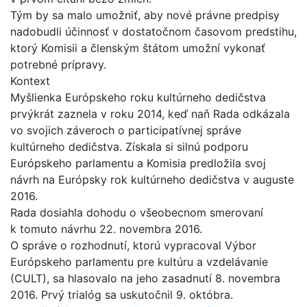
Tým by sa malo umožniť, aby nové právne predpisy
nadobudli účinnosť v dostatočnom časovom predstihu,
ktorý Komisii a členským štátom umožní vykonať
potrebné prípravy.
Kontext
Myšlienka Európskeho roku kultúrneho dedičstva
prvýkrát zaznela v roku 2014, keď naň Rada odkázala
vo svojich záveroch o participatívnej správe
kultúrneho dedičstva. Získala si silnú podporu
Európskeho parlamentu a Komisia predložila svoj
návrh na Európsky rok kultúrneho dedičstva v auguste
2016.
Rada dosiahla dohodu o všeobecnom smerovaní
k tomuto návrhu 22. novembra 2016.
O správe o rozhodnutí, ktorú vypracoval Výbor
Európskeho parlamentu pre kultúru a vzdelávanie
(CULT), sa hlasovalo na jeho zasadnutí 8. novembra
2016. Prvý trialóg sa uskutočnil 9. októbra.