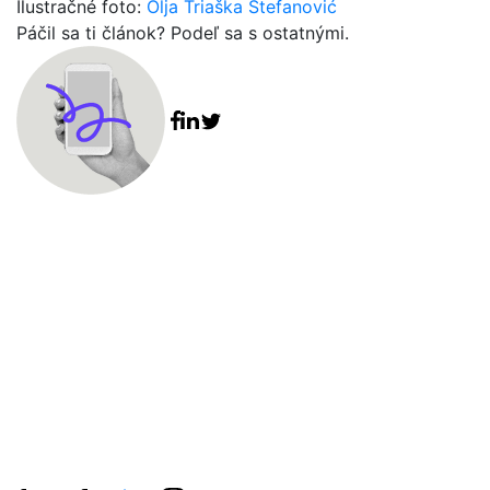
Ilustračné foto:
Olja Triaška Stefanović
Páčil sa ti článok? Podeľ sa s ostatnými.
Facebook share
Linkedin share
Tweet