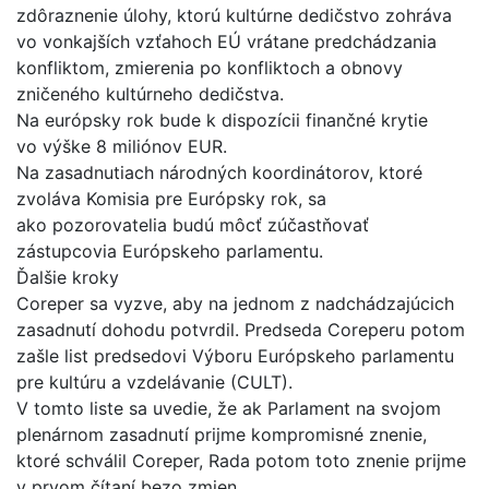
zdôraznenie úlohy, ktorú kultúrne dedičstvo zohráva
vo vonkajších vzťahoch EÚ vrátane predchádzania
konfliktom, zmierenia po konfliktoch a obnovy
zničeného kultúrneho dedičstva.
Na európsky rok bude k dispozícii finančné krytie
vo výške 8 miliónov EUR.
Na zasadnutiach národných koordinátorov, ktoré
zvoláva Komisia pre Európsky rok, sa
ako pozorovatelia budú môcť zúčastňovať
zástupcovia Európskeho parlamentu.
Ďalšie kroky
Coreper sa vyzve, aby na jednom z nadchádzajúcich
zasadnutí dohodu potvrdil. Predseda Coreperu potom
zašle list predsedovi Výboru Európskeho parlamentu
pre kultúru a vzdelávanie (CULT).
V tomto liste sa uvedie, že ak Parlament na svojom
plenárnom zasadnutí prijme kompromisné znenie,
ktoré schválil Coreper, Rada potom toto znenie prijme
v prvom čítaní bezo zmien.