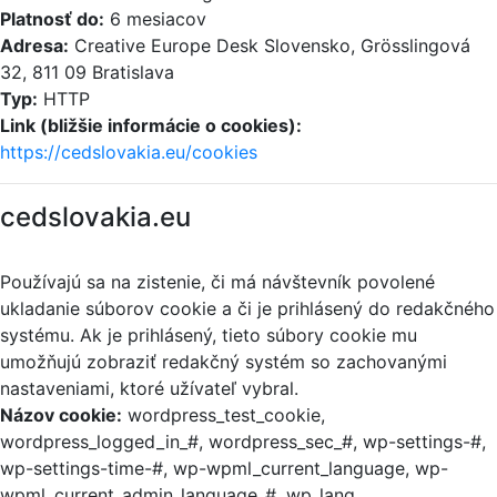
Platnosť do:
6 mesiacov
Adresa:
Creative Europe Desk Slovensko, Grösslingová
32, 811 09 Bratislava
Typ:
HTTP
Link (bližšie informácie o cookies):
https://cedslovakia.eu/cookies
cedslovakia.eu
Používajú sa na zistenie, či má návštevník povolené
ukladanie súborov cookie a či je prihlásený do redakčného
systému. Ak je prihlásený, tieto súbory cookie mu
umožňujú zobraziť redakčný systém so zachovanými
nastaveniami, ktoré užívateľ vybral.
Názov cookie:
wordpress_test_cookie,
wordpress_logged_in_#, wordpress_sec_#, wp-settings-#,
wp-settings-time-#, wp-wpml_current_language, wp-
wpml_current_admin_language_#, wp_lang