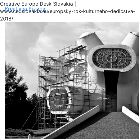
Creative Europe Desk Slovakia |
Menu
Kreatívna Európa
www.cedslovakia.eu/europsky-rok-kulturneho-dedicstva-
2018/