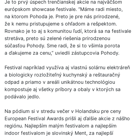
Je to prvý úspech trenčianskej akcie na najväčšom
európskom showcase festivale. “Máme radi miesto,
na ktorom Pohoda je. Preto je pre nás prirodzené,
že k nemu pristupujeme s ohľadom a rešpektom.
Rovnako je to aj s komunitou ľudí, ktorá sa na festivale
stretáva, preto sú zelené riešenia prirodzenou
súčasťou Pohody. Sme radi, že si to všimla porota
a ďakujeme za cenu,” uviedli zástupcovia Pohody.
Festival napríklad využíva aj vlastnú solárnu elektráreň
a biologicky rozložiteľný kuchynský a reštauračný
odpad a priamo v areáli unikátnou technológiou
kompostuje aj všetky príbory a obaly v ktorých sa
podávalo jedlo.
Na pódium si v stredu večer v Holandsku pre ceny
European Festival Awards prišli aj ďalšie akcie z nášho
regiónu. Najlepším malým festivalom a najlepším
indoor festivalom je slovinský Ment, za najlepší