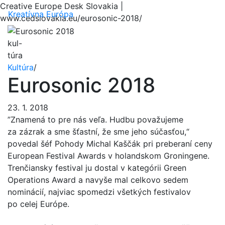
Creative Europe Desk Slovakia |
Menu
Kreatívna Európa
www.cedslovakia.eu/eurosonic-2018/
kul-
túra
Kultúra
/
Eurosonic 2018
23. 1. 2018
”Znamená to pre nás veľa. Hudbu považujeme
za zázrak a sme šťastní, že sme jeho súčasťou,“
povedal šéf Pohody Michal Kaščák pri preberaní ceny
European Festival Awards v holandskom Groningene.
Trenčiansky festival ju dostal v kategórii Green
Operations Award a navyše mal celkovo sedem
nominácií, najviac spomedzi všetkých festivalov
po celej Európe.