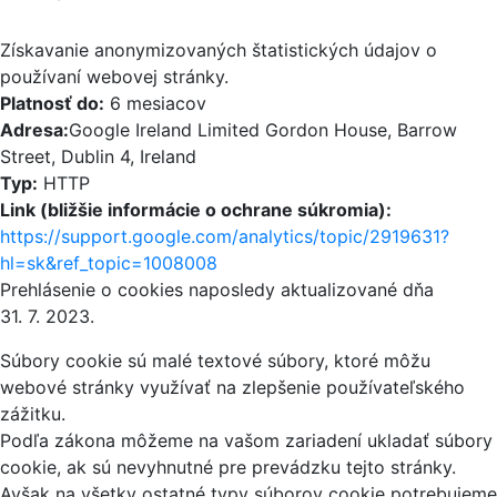
Získavanie anonymizovaných štatistických údajov o
používaní webovej stránky.
Platnosť do:
6 mesiacov
Adresa:
Google Ireland Limited Gordon House, Barrow
Street, Dublin 4, Ireland
Typ:
HTTP
Link (bližšie informácie o ochrane súkromia):
https://support.google.com/analytics/topic/2919631?
hl=sk&ref_topic=1008008
Prehlásenie o cookies naposledy aktualizované dňa
31. 7. 2023.
Súbory cookie sú malé textové súbory, ktoré môžu
webové stránky využívať na zlepšenie používateľského
zážitku.
Podľa zákona môžeme na vašom zariadení ukladať súbory
cookie, ak sú nevyhnutné pre prevádzku tejto stránky.
Avšak na všetky ostatné typy súborov cookie potrebujeme