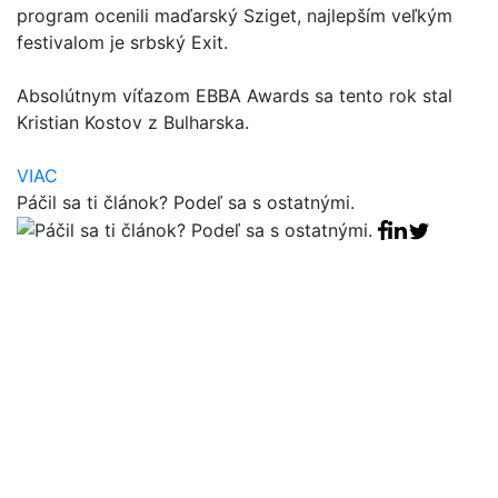
program ocenili maďarský Sziget, najlepším veľkým
festivalom je srbský Exit.
Absolútnym víťazom EBBA Awards sa tento rok stal
Kristian Kostov z Bulharska.
VIAC
Páčil sa ti článok? Podeľ sa s ostatnými.
Facebook sha
Linkedin sha
Tweet