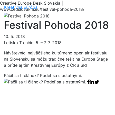
Creative Europe Desk Slovakia |
Menu
Kreatívna Európa
www.cedslovakia.eu/festival-pohoda-2018/
Festival Pohoda 2018
10. 5. 2018
Letisko Trenčín, 5. – 7. 7. 2018
Návštevníci najväčšieho kultúrneho open air festivalu
na Slovensku sa môžu tradične tešiť na Europa Stage
a príde aj tím Kreatívnej Európy z ČR a SR!
Páčil sa ti článok? Podeľ sa s ostatnými.
Facebook sha
Linkedin sha
Tweet