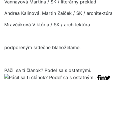
Vannayová Martina / SK / literárny preklad
Andrea Kalinová, Martin Zaiček / SK / architektúra
Mravčáková Viktória / SK / architektúra
podporeným srdečne blahoželáme!
Páčil sa ti článok? Podeľ sa s ostatnými.
Facebook sha
Linkedin sha
Tweet