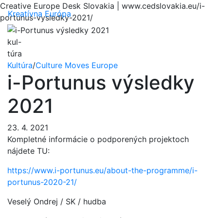
Creative Europe Desk Slovakia | www.cedslovakia.eu/i-
Menu
Kreatívna Európa
portunus-vysledky-2021/
kul-
túra
Kultúra
/
Culture Moves Europe
i-Portunus výsledky
2021
23. 4. 2021
Kompletné informácie o podporených projektoch
nájdete TU:
https://www.i-portunus.eu/about-the-programme/i-
portunus-2020-21/
Veselý Ondrej / SK / hudba