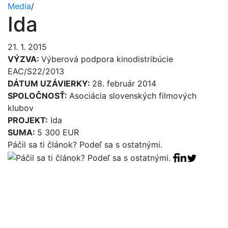
Media
/
Ida
21. 1. 2015
VÝZVA:
Výberová podpora kinodistribúcie
EAC/S22/2013
DÁTUM UZÁVIERKY:
28. február 2014
SPOLOČNOSŤ:
Asociácia slovenských filmových
klubov
PROJEKT:
Ida
SUMA:
5 300 EUR
Páčil sa ti článok? Podeľ sa s ostatnými.
Facebook sha
Linkedin sha
Tweet