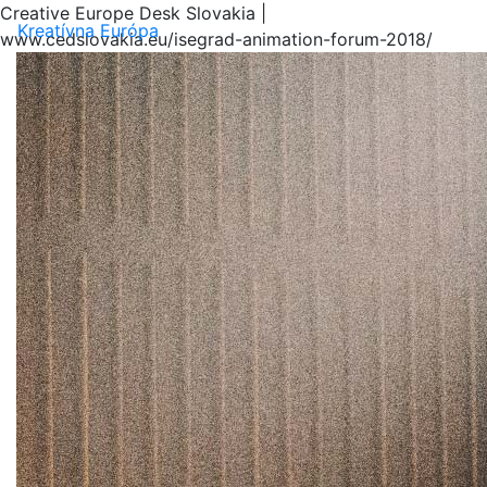
Creative Europe Desk Slovakia |
Menu
Kreatívna Európa
www.cedslovakia.eu/isegrad-animation-forum-2018/