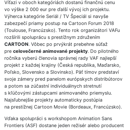
Víťazi v oboch kategóriách dostanú finančnú cenu
vo výške 2 000 eur pre ďalší vývoj ich projektu.
Výherca kategórie Seriál / TV Špeciál si navyše
zabezpečí priamy postup na Cartoon Forum 2018
(Toulouse, Francúzsko). Tento rok organizátori VAFu
rozšírili spoluprácu s prestížnym združením
CARTOON
. Vôbec po prvýkrát prebehne súťaž
pre
celovečerné animované projekty
. Do pilotného
ročníka vyberú členovia správnej rady VAF najlepší
projekt z každej krajiny (Česká republika, Maďarsko,
Poľsko, Slovensko a Slovinsko). Päť tímov predstaví
svoje zámery pred panelom európskych distribútorov
a potom sa zúčastní individuálnych stretnutí
s kľúčovými zástupcami animovaného priemyslu.
Najsľubnejšie projekty automaticky postúpia
na prestížnej Cartoon Movie (Bordeaux, Francúzsko).
Vďaka spolupráci s workshopom Animation Sans
Frontiers (ASF) dostane jeden režisér alebo producent