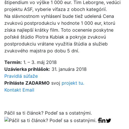
štipendium vo výške 1 000 eur. Tim Leborgne, vedúci
projektu ASF, vyberie víťaza z oboch kategórií.
Na slávnostnom vyhlásení bude tiež udelená Cena
zvukovú postprodukciu v hodnote 1 000 eur, ktorú
získa najlepší krátky film. Toto ocenenie poskytne
poľské štúdio Piotra Kubiak a pokryje zvukovú
postprodukciu vrátane využitia štúdia a služieb
zvukového majstra po dobu 5 dní.
Termín:
1. – 3. máj 2018
Uzávierka prihlášok:
31. januára 2018
Pravidlá súťaže
Prihláste ZADARMO
svoj
projekt tu.
Kontakt Email
Páčil sa ti článok? Podeľ sa s ostatnými.
Facebook sha
Linkedin sha
Tweet