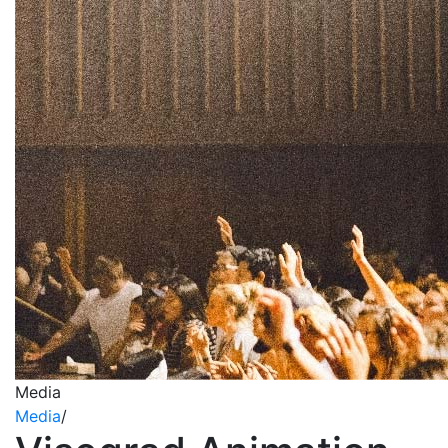
Media
Media
/