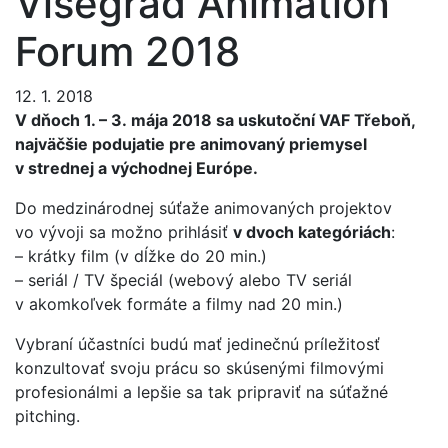
Visegrad Animation
Forum 2018
12. 1. 2018
V dňoch 1. – 3. mája 2018 sa uskutoční VAF Třeboň,
najväčšie podujatie pre animovaný priemysel
v strednej a východnej Európe.
Do medzinárodnej súťaže animovaných projektov
vo vývoji sa možno prihlásiť
v dvoch kategóriách
:
– krátky film (v dĺžke do 20 min.)
– seriál / TV špeciál (webový alebo TV seriál
v akomkoľvek formáte a filmy nad 20 min.)
Vybraní účastníci budú mať jedinečnú príležitosť
konzultovať svoju prácu so skúsenými filmovými
profesionálmi a lepšie sa tak pripraviť na súťažné
pitching.