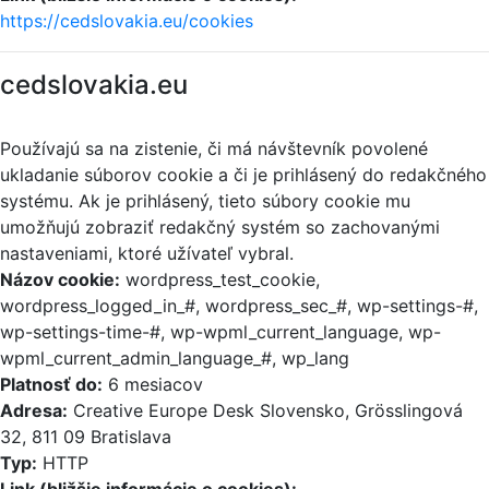
https://cedslovakia.eu/cookies
cedslovakia.eu
Používajú sa na zistenie, či má návštevník povolené
ukladanie súborov cookie a či je prihlásený do redakčného
systému. Ak je prihlásený, tieto súbory cookie mu
umožňujú zobraziť redakčný systém so zachovanými
nastaveniami, ktoré užívateľ vybral.
Názov cookie:
wordpress_test_cookie,
wordpress_logged_in_#, wordpress_sec_#, wp-settings-#,
wp-settings-time-#, wp-wpml_current_language, wp-
wpml_current_admin_language_#, wp_lang
Platnosť do:
6 mesiacov
Adresa:
Creative Europe Desk Slovensko, Grösslingová
32, 811 09 Bratislava
Typ:
HTTP
Link (bližšie informácie o cookies):