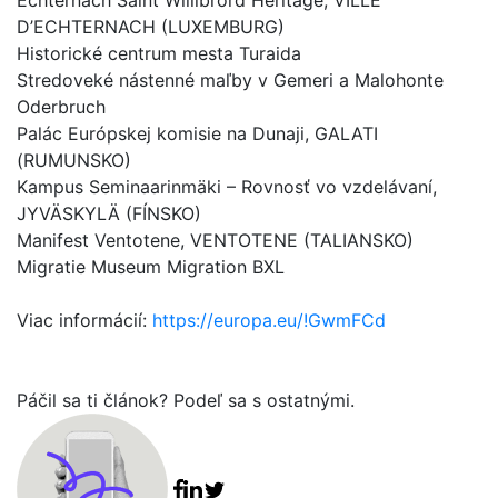
Echternach Saint Willibrord Heritage, VILLE
D’ECHTERNACH (LUXEMBURG)
Historické centrum mesta Turaida
Stredoveké nástenné maľby v Gemeri a Malohonte
Oderbruch
Palác Európskej komisie na Dunaji, GALATI
(RUMUNSKO)
Kampus Seminaarinmäki – Rovnosť vo vzdelávaní,
JYVÄSKYLÄ (FÍNSKO)
Manifest Ventotene, VENTOTENE (TALIANSKO)
Migratie Museum Migration BXL
Viac informácií:
https://europa.eu/!GwmFCd
Páčil sa ti článok? Podeľ sa s ostatnými.
Facebook share
Linkedin share
Tweet