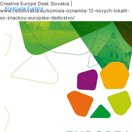
Creative Europe Desk Slovakia |
Menu
Kreatívna Európa
www.cedslovakia.eu/komisia-oznamila-12-novych-lokalit-
so-znackou-europske-dedicstvo/