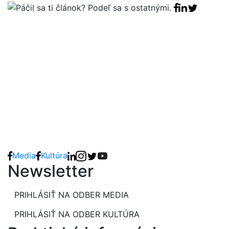
Facebook sha
Linkedin sha
Tweet
Media
Kultúra
Newsletter
PRIHLÁSIŤ NA ODBER MEDIA
PRIHLÁSIŤ NA ODBER KULTÚRA