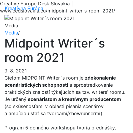
Creative Europe Desk Slovakia |
Menu
Kreatívna Európa
www.cedslovakia.eu/midpoint-writer-s-room-2021/
Media
Media
/
Midpoint Writer´s
room 2021
9. 8. 2021
Cieľom MIDPOINT Writer´s room je
zdokonalenie
scenáristických schopností
a sprostredkovanie
praktických znalostí týkajúcich sa tzv. writers’ roomu.
Je určený
scenáristom a kreatívnym producentom
(so skúsenosťami v oblasti písania scenárov
a ambíciou stať sa tvorcami/showrunnermi).
Program 5 denného workshopu tvoria prednášky,