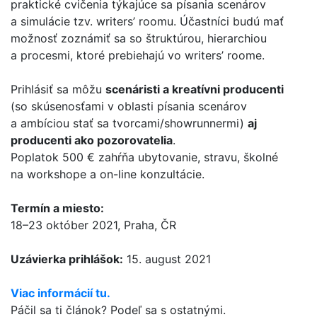
praktické cvičenia týkajúce sa písania scenárov
a simulácie tzv. writers’ roomu. Účastníci budú mať
možnosť zoznámiť sa so štruktúrou, hierarchiou
a procesmi, ktoré prebiehajú vo writers’ roome.
Prihlásiť sa môžu
scenáristi a kreatívni producenti
(so skúsenosťami v oblasti písania scenárov
a ambíciou stať sa tvorcami/showrunnermi)
aj
producenti ako pozorovatelia
.
Poplatok 500 € zahŕňa ubytovanie, stravu, školné
na workshope a on-line konzultácie.
Termín a miesto:
18–23 október 2021, Praha, ČR
Uzávierka prihlášok:
15. august 2021
Viac informácií tu.
Páčil sa ti článok? Podeľ sa s ostatnými.