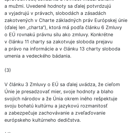
a mužmi. Uvedené hodnoty sa ďalej potvrdzujú
a vyjadrujú v právach, slobodách a zásadách
zakotvených v Charte základných práv Európskej únie
(ďalej len „charta“), ktorá má podľa článku 6 Zmluvy
o EÚ rovnakú právnu silu ako zmluvy. Konkrétne
v článku 11 charty sa zakotvuje sloboda prejavu
a právo na informácie a v článku 13 charty sloboda
umenia a vedeckého bádania.
(3)
V článku 3 Zmluvy o EÚ sa ďalej uvádza, že cieľom
Únie je presadzovať mier, svoje hodnoty a blaho
svojich národov a že Únia okrem iného rešpektuje
svoju bohatú kultúrnu a jazykovú rozmanitosť
a zabezpečuje zachovávanie a zveľaďovanie
európskeho kultúrneho dedičstva.