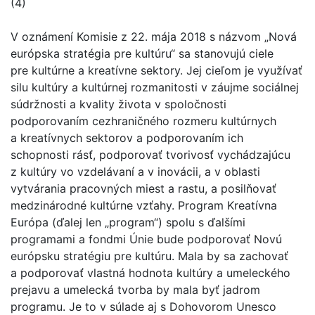
(4)
V oznámení Komisie z 22. mája 2018 s názvom „Nová
európska stratégia pre kultúru“ sa stanovujú ciele
pre kultúrne a kreatívne sektory. Jej cieľom je využívať
silu kultúry a kultúrnej rozmanitosti v záujme sociálnej
súdržnosti a kvality života v spoločnosti
podporovaním cezhraničného rozmeru kultúrnych
a kreatívnych sektorov a podporovaním ich
schopnosti rásť, podporovať tvorivosť vychádzajúcu
z kultúry vo vzdelávaní a v inovácii, a v oblasti
vytvárania pracovných miest a rastu, a posilňovať
medzinárodné kultúrne vzťahy. Program Kreatívna
Európa (ďalej len „program“) spolu s ďalšími
programami a fondmi Únie bude podporovať Novú
európsku stratégiu pre kultúru. Mala by sa zachovať
a podporovať vlastná hodnota kultúry a umeleckého
prejavu a umelecká tvorba by mala byť jadrom
programu. Je to v súlade aj s Dohovorom Unesco