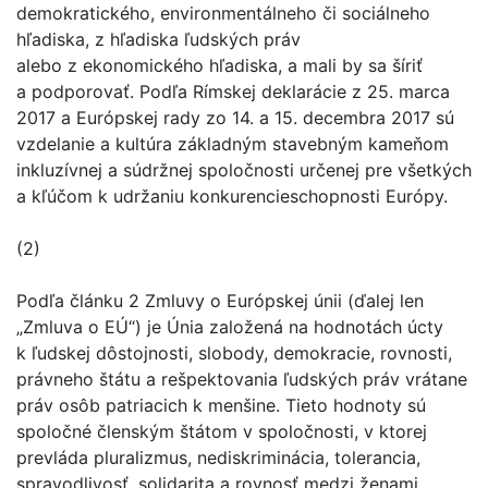
demokratického, environmentálneho či sociálneho
hľadiska, z hľadiska ľudských práv
alebo z ekonomického hľadiska, a mali by sa šíriť
a podporovať. Podľa Rímskej deklarácie z 25. marca
2017 a Európskej rady zo 14. a 15. decembra 2017 sú
vzdelanie a kultúra základným stavebným kameňom
inkluzívnej a súdržnej spoločnosti určenej pre všetkých
a kľúčom k udržaniu konkurencieschopnosti Európy.
(2)
Podľa článku 2 Zmluvy o Európskej únii (ďalej len
„Zmluva o EÚ“) je Únia založená na hodnotách úcty
k ľudskej dôstojnosti, slobody, demokracie, rovnosti,
právneho štátu a rešpektovania ľudských práv vrátane
práv osôb patriacich k menšine. Tieto hodnoty sú
spoločné členským štátom v spoločnosti, v ktorej
prevláda pluralizmus, nediskriminácia, tolerancia,
spravodlivosť, solidarita a rovnosť medzi ženami