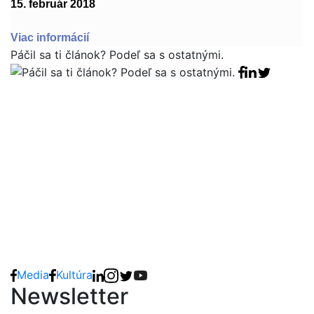
15. február 2018
Viac informácií
Páčil sa ti článok? Podeľ sa s ostatnými.
Facebook sha
Linkedin sha
Tweet
Media
Kultúra
Newsletter