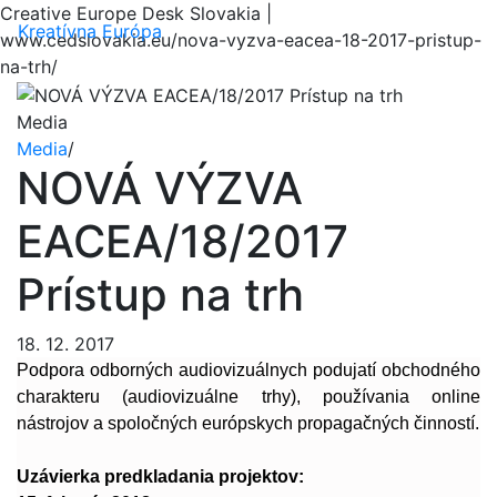
Creative Europe Desk Slovakia |
Menu
Kreatívna Európa
www.cedslovakia.eu/nova-vyzva-eacea-18-2017-pristup-
na-trh/
Media
Media
/
NOVÁ VÝZVA
EACEA/18/2017
Prístup na trh
18. 12. 2017
Podpora odborných audiovizuálnych podujatí obchodného
charakteru (audiovizuálne trhy), používania online
nástrojov a spoločných európskych propagačných činností.
Uzávierka predkladania projektov: