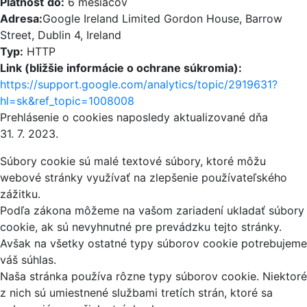
Platnosť do:
6 mesiacov
Adresa:
Google Ireland Limited Gordon House, Barrow
Street, Dublin 4, Ireland
Typ:
HTTP
Link (bližšie informácie o ochrane súkromia):
https://support.google.com/analytics/topic/2919631?
hl=sk&ref_topic=1008008
Prehlásenie o cookies naposledy aktualizované dňa
31. 7. 2023.
Súbory cookie sú malé textové súbory, ktoré môžu
webové stránky využívať na zlepšenie používateľského
zážitku.
Podľa zákona môžeme na vašom zariadení ukladať súbory
cookie, ak sú nevyhnutné pre prevádzku tejto stránky.
Avšak na všetky ostatné typy súborov cookie potrebujeme
váš súhlas.
Naša stránka používa rôzne typy súborov cookie. Niektoré
z nich sú umiestnené službami tretích strán, ktoré sa