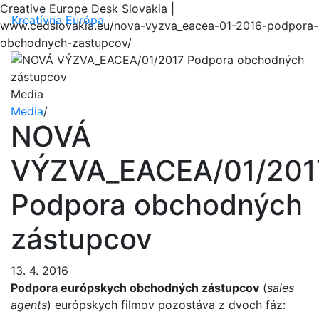
Creative Europe Desk Slovakia |
Menu
Kreatívna Európa
www.cedslovakia.eu/nova-vyzva_eacea-01-2016-podpora-
obchodnych-zastupcov/
Media
Media
/
NOVÁ
VÝZVA_EACEA/01/201
Podpora obchodných
zástupcov
13. 4. 2016
Podpora európskych obchodných zástupcov
(
sales
agents
) európskych filmov pozostáva z dvoch fáz: