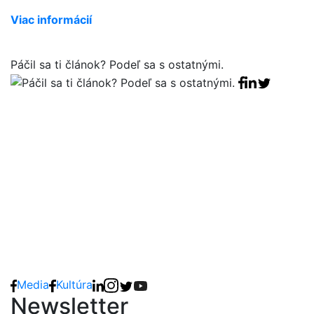
Viac informácií
Páčil sa ti článok? Podeľ sa s ostatnými.
Facebook sha
Linkedin sha
Tweet
Media
Kultúra
Newsletter