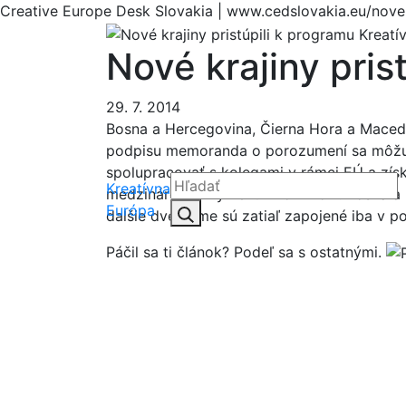
Creative Europe Desk Slovakia | www.cedslovakia.eu/nove-
Nové krajiny pris
29. 7. 2014
Bosna a Hercegovina, Čierna Hora a Macedó
podpisu memoranda o porozumení sa môžu k
spolupracovať s kolegami v rámci EÚ a získa
Kreatívna
medzinárodnú výmenu know-how. Bosna a H
Hľadať:
Európa
Hľadať
dalšie dve zeme sú zatiaľ zapojené iba v 
Páčil sa ti článok? Podeľ sa s ostatnými.