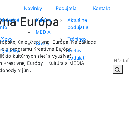
Novinky
Podujatia
Kontakt
ívna Európa
Základné
Kultúra
Aktuálne
info
podujatia
MEDIA
Výzvy
Tréningy
rópskej únie Kreatívna Európa. Na základe
Cross
ie z programu Kreatívna Európa,
Výsledky
Archív
ť do kultúrnych sietí a využívať
podujatí
reatívnej Európy – Kultúra a MEDIA,
Hľadať:
Hľad
dohody v júni.