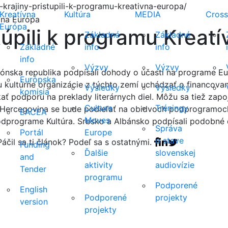
krajiny-pristupili-k-programu-kreativna-europa/
Kreatívna
Kultúra
MEDIA
Cross
Európa
túpili k programu Kreat
Základné
Základné
Základné
info
info
info
Výzvy
Výzvy
nska republika podpísali dohody o účasti na programe Eu
Európska
ultúrne organizácie z týchto zemí uchádzať o financovan
Výsledky
Výsledky
komisia
ť podporu na preklady literárnych diel. Môžu sa tiež zapoji
Culture
Tréningy
ercegovina se bude podieľať na obidvoch podprogramoch K
EACEA
Moves
podprograme Kultúra. Srbsko a Albánsko podpísali podobné 
Správa
Portál
Europe
o stave
Facebook share
Linkedin share
Tweet
Funding
Ďalšie
slovenskej
and
aktivity
audiovízie
Tender
programu
Podporené
English
Podporené
projekty
version
projekty