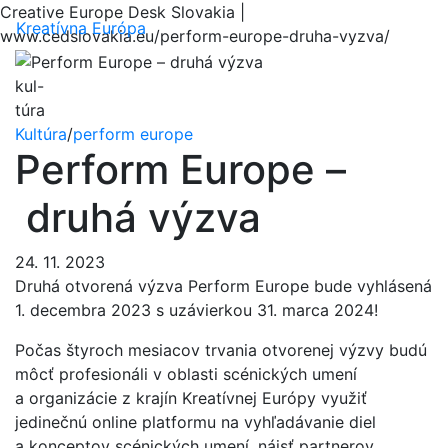
Creative Europe Desk Slovakia |
Menu
Kreatívna Európa
www.cedslovakia.eu/perform-europe-druha-vyzva/
kul-
túra
Kultúra
/
perform europe
Perform Europe –
druhá výzva
24. 11. 2023
Druhá otvorená výzva Perform Europe bude vyhlásená
1. decembra 2023 s uzávierkou 31. marca 2024!
Počas štyroch mesiacov trvania otvorenej výzvy budú
môcť profesionáli v oblasti scénických umení
a organizácie z krajín Kreatívnej Európy využiť
jedinečnú online platformu na vyhľadávanie diel
a konceptov scénických umení, nájsť partnerov