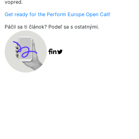
vopred.
Get ready for the Perform Europe Open Call!
Páčil sa ti článok? Podeľ sa s ostatnými.
Facebook share
Linkedin share
Tweet