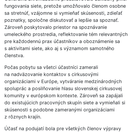
fungovania siete, pretože umožňovalo členom osobne
sa stretnúť, vzájomne si vymieňať skúsenosti, zdieľať
poznatky, spoločne diskutovať a lepšie sa spoznať.
Zároveň poskytovalo priestor na spoznávanie
umeleckého prostredia, reflektovanie tém relevantných
pre každodennú prax účastníkov a oboznámenie sa
s aktivitami siete, ako aj s významom samotného
členstva.
Počas pobytu sa všetci účastníci zamerali
na nadväzovanie kontaktov s cirkusovými
organizáciami v Európe, vytváranie medzinárodných
spoluprác a posilňovanie hlasu slovenskej cirkusovej
komunity v európskom kontexte. Zároveň sa zapájali
do existujúcich pracovných skupín siete a vymieňali si
skúsenosti s podobne zameranými organizáciami
z rôznych krajín.
Účasť na podujatí bola pre všetkých členov výpravy