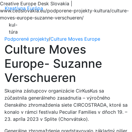
Creative Europe Desk Slovakia |
Menu
Kreatívna Európa
www.cedslovakia.eu/podporene-projekty-kultura/culture-
moves-europe-suzanne-verschueren/
kul-
túra
Podporené projekty
/
Culture Moves Europe
Culture Moves
Europe- Suzanne
Verschueren
Skupina zástupcov organizácie CirKusKus sa
zúčastnila generálneho zasadnutia – výročného
členského zhromaždenia siete CIRCOSTRADA, ktoré sa
konalo v rámci festivalu Peculiar Families v dňoch 19. –
23. apríla 2023 v Splite (Chorvátsko).
Generálne zhromaždenie predstavovalo základný pilier