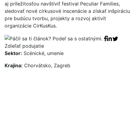
aj príležitosťou navštíviť festival Peculiar Families,
sledovať nové cirkusové inscenácie a získať inšpiráciu
pre budúcu tvorbu, projekty a rozvoj aktivít
organizácie CirKusKus.
Facebook sha
Linkedin sha
Tweet
Zdieľať podujatie
Sektor:
Scénické, umenie
Krajina:
Chorvátsko, Zagreb