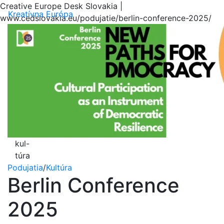
Creative Europe Desk Slovakia |
Menu
Kreatívna Európa
www.cedslovakia.eu/podujatie/berlin-conference-2025/
kul-
túra
Podujatia
/
Kultúra
Berlin Conference
2025