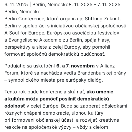
6. 11. 2025 | Berlín, Nemecko8. 11. 2025 - 7. 11. 2025
Berlín, Nemecko
Berlin Conference, ktorú organizuje Stiftung Zukunft
Berlin v spolupráci s iniciatívou občianskej spoločnosti
A Soul for Europe, Európskou asociáciou festivalov
a Evangelische Akademie zu Berlin, spája hlasy,
perspektívy a siete z celej Európy, aby pomohli
formovať spoločnú demokratickú budúcnosť.
Podujatie sa uskutoční
6. a 7. novembra
v Allianz
Forum, ktoré sa nachádza vedľa Brandenburskej brány
– symbolického miesta pre európsky dialóg.
Tento rok bude konferencia skúmať,
ako umenie
a kultúra môžu pomôcť posilniť demokratickú
odolnosť
v celej Európe. Bude sa zaoberať dôsledkami
rôznych chápaní demokracie, úlohou kultúry
pri formovaní občianskej účasti a rozvíjať kreatívne
reakcie na spoločenské výzvy – vždy s cieľom