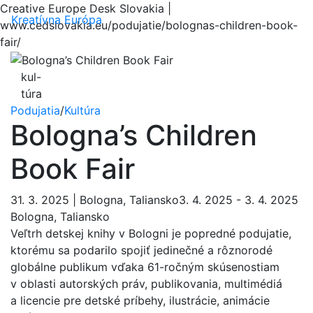
Creative Europe Desk Slovakia |
Menu
Kreatívna Európa
www.cedslovakia.eu/podujatie/bolognas-children-book-
fair/
kul-
túra
Podujatia
/
Kultúra
Bologna’s Children
Book Fair
31. 3. 2025 | Bologna, Taliansko3. 4. 2025 - 3. 4. 2025
Bologna, Taliansko
Veľtrh detskej knihy v Bologni je popredné podujatie,
ktorému sa podarilo spojiť jedinečné a rôznorodé
globálne publikum vďaka 61-ročným skúsenostiam
v oblasti autorských práv, publikovania, multimédiá
a licencie pre detské príbehy, ilustrácie, animácie