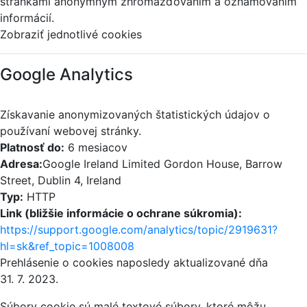
stránkami anonymným zhromažďovaním a oznamovaním
informácií.
Zobraziť jednotlivé cookies
Google Analytics
Získavanie anonymizovaných štatistických údajov o
používaní webovej stránky.
Platnosť do:
6 mesiacov
Adresa:
Google Ireland Limited Gordon House, Barrow
Street, Dublin 4, Ireland
Typ:
HTTP
Link (bližšie informácie o ochrane súkromia):
https://support.google.com/analytics/topic/2919631?
hl=sk&ref_topic=1008008
Prehlásenie o cookies naposledy aktualizované dňa
31. 7. 2023.
Súbory cookie sú malé textové súbory, ktoré môžu