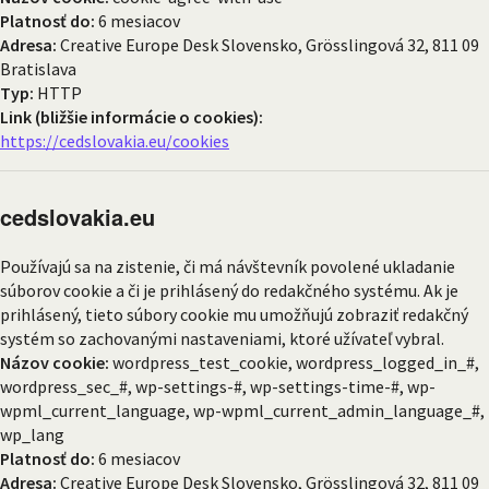
Platnosť do:
6 mesiacov
Adresa:
Creative Europe Desk Slovensko, Grösslingová 32, 811 09
Bratislava
Typ:
HTTP
Link (bližšie informácie o cookies):
https://cedslovakia.eu/cookies
cedslovakia.eu
Používajú sa na zistenie, či má návštevník povolené ukladanie
súborov cookie a či je prihlásený do redakčného systému. Ak je
prihlásený, tieto súbory cookie mu umožňujú zobraziť redakčný
systém so zachovanými nastaveniami, ktoré užívateľ vybral.
Názov cookie:
wordpress_test_cookie, wordpress_logged_in_#,
wordpress_sec_#, wp-settings-#, wp-settings-time-#, wp-
wpml_current_language, wp-wpml_current_admin_language_#,
wp_lang
Platnosť do:
6 mesiacov
Adresa:
Creative Europe Desk Slovensko, Grösslingová 32, 811 09