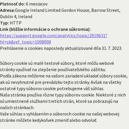
Platnosť do:
6 mesiacov
Adresa:
Google Ireland Limited Gordon House, Barrow Street,
Dublin 4, Ireland
Typ:
HTTP
Link (bližšie informácie o ochrane súkromia):
https://support.google.com/analytics/topic/2919631?
hl=sk&ref_topic=1008008
Prehlásenie o cookies naposledy aktualizované dňa 31. 7. 2023.
Súbory cookie sú malé textové súbory, ktoré môžu webové
stránky využívať na zlepšenie používateľského zážitku.
Podľa zákona môžeme na vašom zariadení ukladať súbory cookie,
ak sú nevyhnutné pre prevádzku tejto stránky. Avšak na všetky
ostatné typy súborov cookie potrebujeme váš súhlas.
Naša stránka používa rôzne typy súborov cookie. Niektoré z nich
sú umiestnené službami tretích strán, ktoré sa zobrazujú na
našich stránkach.
Vaše súhlas s vyhlásením o súboroch cookie na našej webovej
stránke môžete kedykoľvek zmeniť alebo odvolať.