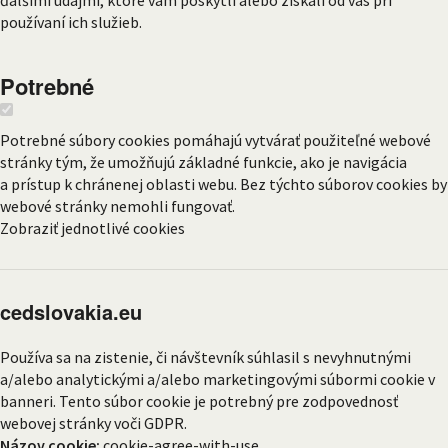
ďalšími údajmi, ktoré vám poskytli alebo získali od vás pri
používaní ich služieb.
Potrebné
Potrebné súbory cookies pomáhajú vytvárať použiteľné webové
stránky tým, že umožňujú základné funkcie, ako je navigácia
a prístup k chránenej oblasti webu. Bez týchto súborov cookies by
webové stránky nemohli fungovať.
Zobraziť jednotlivé cookies
cedslovakia.eu
Používa sa na zistenie, či návštevník súhlasil s nevyhnutnými
a/alebo analytickými a/alebo marketingovými súbormi cookie v
banneri. Tento súbor cookie je potrebný pre zodpovednosť
webovej stránky voči GDPR.
Názov cookie:
cookie-agree-with-use