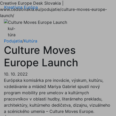
Creative Europe Desk Slovakia |
Menu
Kreatívna Európa
www.cedslovakia.eu/podujatie/culture-moves-europe-
launch/
kul-
túra
Podujatia
/
Kultúra
Culture Moves
Europe Launch
10. 10. 2022
Európska komisárka pre inovácie, výskum, kultúru,
vzdelávanie a mládež Mariya Gabriel spustí nový
program mobility pre umelcov a kultúrnych
pracovníkov v oblasti hudby, literárneho prekladu,
architektúry, kultúrneho dedičstva, dizajnu, vizuálneho
a scénického umenia – Culture Moves Europe.