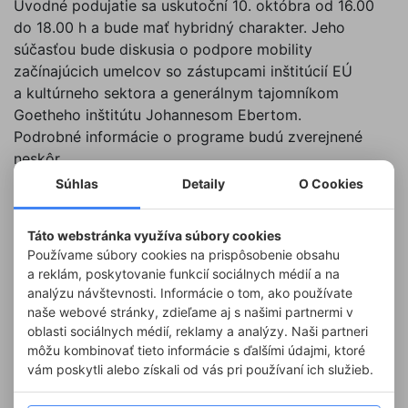
Úvodné podujatie sa uskutoční 10. októbra od 16.00
do 18.00 h a bude mať hybridný charakter. Jeho
súčasťou bude diskusia o podpore mobility
začínajúcich umelcov so zástupcami inštitúcií EÚ
a kultúrneho sektora a generálnym tajomníkom
Goetheho inštitútu Johannesom Ebertom.
Podrobné informácie o programe budú zverejnené
neskôr.
Kontakt: culturemoveseurope@goethe.de
Súhlas
Detaily
O Cookies
https://culture.ec.europa.eu/event/culture-moves-
europe-launch-event
Táto webstránka využíva súbory cookies
Používame súbory cookies na prispôsobenie obsahu
a reklám, poskytovanie funkcií sociálnych médií a na
analýzu návštevnosti. Informácie o tom, ako používate
naše webové stránky, zdieľame aj s našimi partnermi v
oblasti sociálnych médií, reklamy a analýzy. Naši partneri
môžu kombinovať tieto informácie s ďalšími údajmi, ktoré
vám poskytli alebo získali od vás pri používaní ich služieb.