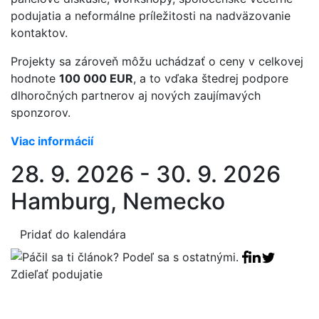
podujatia a neformálne príležitosti na nadväzovanie
kontaktov.
Projekty sa zároveň môžu uchádzať o ceny v celkovej
hodnote
100 000 EUR
, a to vďaka štedrej podpore
dlhoročných partnerov aj nových zaujímavých
sponzorov.
Viac informácií
28. 9. 2026 - 30. 9. 2026
Hamburg, Nemecko
Pridať do kalendára
Facebook sha
Linkedin sha
Tweet
Zdieľať podujatie