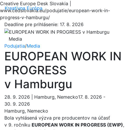
Creative Europe Desk Slovakia |
Menu
Kreatívna Európa
www.cedslovakia.eu/podujatie/european-work-in-
progress-v-hamburgu/
Deadline pre prihlásenie:
17. 8. 2026
Media
Podujatia
/
Media
EUROPEAN WORK IN
PROGRESS
v Hamburgu
28. 9. 2026 | Hamburg, Nemecko17. 8. 2026 -
30. 9. 2026
Hamburg, Nemecko
Bola vyhlásená výzva pre producentov na účasť
v 9. ročníku
EUROPEAN WORK IN PROGRESS (EWIP)
,