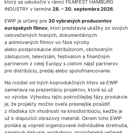
ktorý sa uskutoční v rámci
FILMFEST HAMBURG
INDUSTRY
v termíne
28. – 30. septembra 2026
.
EWIP je určený pre
30 vybraných producentov
európskych filmov
, ktorí predstavia ukážky zo svojich
celovečerných hraných, dokumentárnych
a animovaných filmov vo fáze výroby
alebo postprodukcie distribútorom, obchodným
zástupcom, televíziám, festivalom a finančným
partnerom z celej Európy s cieľom nájsť partnerov
pre distribúciu, predaj alebo spolufinancovanie.
Na rozdiel od iných koprodukčných trhov sa EWIP
zameriava na prezentáciu projektov, ktoré sú už
vo výrobe. Výhodou tejto pokročilejšej fázy produkcie
je, že projekty možno oveľa presnejšie posúdiť
z hľadiska ich vhodnosti na kinodistribúciu, keďže je
už k dispozícii obrazový materiál. Okrem toho EWIP
ponúka aj vopred organizované individuálne stretnutia,
panelové diskusie, workshopy, spoločenské večerné