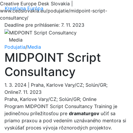
Creative Europe Desk Slovakia |
Menu
Kreatívna Európa
www.cedslovakia.eu/podujatie/midpoint-script-
consultancy/
Deadline pre prihlásenie:
7. 11. 2023
Media
Podujatia
/
Media
MIDPOINT Script
Consultancy
1. 3. 2024 | Praha, Karlove Vary/CZ; Solún/GR;
Online7. 11. 2023
Praha, Karlove Vary/CZ; Solún/GR; Online
Program MIDPOINT Script Consultancy Training je
jedinečnou príležitosťou pre
dramaturgov
učiť sa
priamo praxou a pod vedením uznávaného mentora si
vyskúšať proces vývoja rôznorodých projektov.