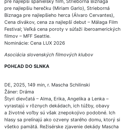
pre najlepší španielsky film, Strieborná Biznaga
pre najlepšiu herečku (Miriam Garlo), Strieborná
Biznaga pre najlepšieho herca (Álvaro Cervantes),
Cena divákov, cena za najlepší debut – Málaga Film
Festival; Veľká cena poroty v súťaži iberoamerických
filmov – MFF Seattle.
Nominácie: Cena LUX 2026
Asociácia slovenských filmových klubov
POHĽAD DO SLNKA
DE, 2025, 149 min, r. Mascha Schilinski
Žáner: Dráma
Štyri dievčatá – Alma, Erika, Angelika a Lenka –
vyrastajú v rôznych dekádach, ich túžby, obavy
a životné voľby sú však znepokojivo podobné. Ich
hlasy sa prelínajú ako ozveny starého domu, ktorý si
všetko pamätá. Režisérske zjavenie dekády Mascha