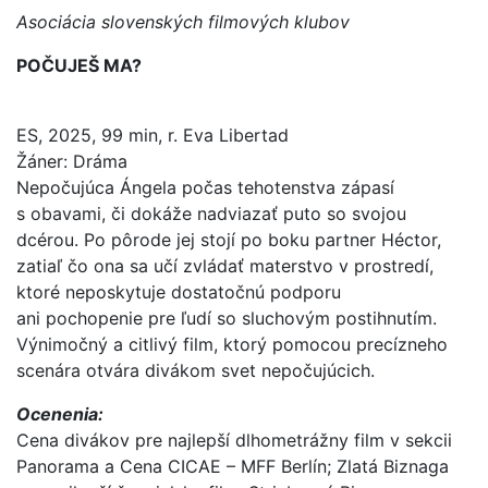
Asociácia slovenských filmových klubov
POČUJEŠ MA?
ES, 2025, 99 min, r. Eva Libertad
Žáner: Dráma
Nepočujúca Ángela počas tehotenstva zápasí
s obavami, či dokáže nadviazať puto so svojou
dcérou. Po pôrode jej stojí po boku partner Héctor,
zatiaľ čo ona sa učí zvládať materstvo v prostredí,
ktoré neposkytuje dostatočnú podporu
ani pochopenie pre ľudí so sluchovým postihnutím.
Výnimočný a citlivý film, ktorý pomocou precízneho
scenára otvára divákom svet nepočujúcich.
Ocenenia:
Cena divákov pre najlepší dlhometrážny film v sekcii
Panorama a Cena CICAE – MFF Berlín; Zlatá Biznaga