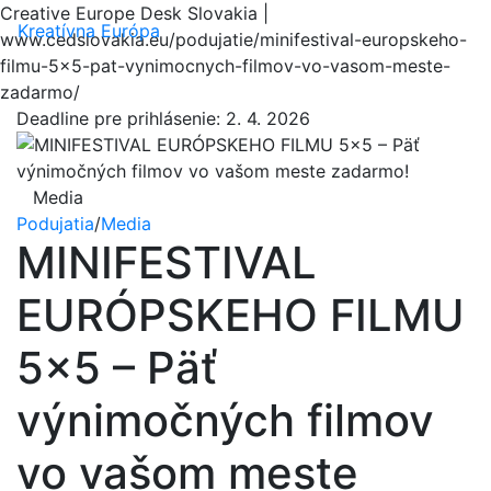
Creative Europe Desk Slovakia |
Menu
Kreatívna Európa
www.cedslovakia.eu/podujatie/minifestival-europskeho-
filmu-5x5-pat-vynimocnych-filmov-vo-vasom-meste-
zadarmo/
Deadline pre prihlásenie:
2. 4. 2026
Media
Podujatia
/
Media
MINIFESTIVAL
EURÓPSKEHO FILMU
5×5 – Päť
výnimočných filmov
vo vašom meste