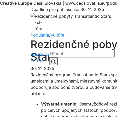
Creative Europe Desk Slovakia | www.cedslovakia.eu/poduj
Deadline pre prihlásenie:
30. 11. 2025
kul-
túra
Podujatia
/
Kultúra
Rezidenčné pobyt
Stars
Kreatívna
Hľadať:
Európa
Hľadať
30. 11. 2025
Rezidenčný program Transatlantic Stars sp
umelcami a umelkyňami, miestnymi komunita
podporuje spoločnú tvorbu a budovanie trva
oblasti:
Výtvarné umenie
: Osemtýždňové rez
po celých Spojených štátoch, podpor
publikum prostredníctvom rozsiahlej v