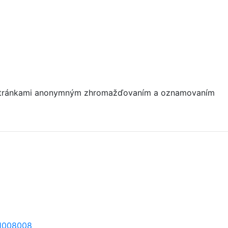
mi stránkami anonymným zhromažďovaním a oznamovaním
=1008008