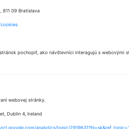
 811 09 Bratislava
/cookies
 stránok pochopiť, ako návštevníci interagujú s webový
aní webovej stránky.
, Dublin 4, Ireland
port.google.com/analytics/topic/2919631?hl=sk&ref_topic