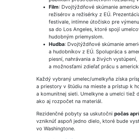
Film
: Dvojtýždňové skúmanie americk
režisérov a režisérky z EÚ. Prezent
festivale, intímne útočisko pre výme
sa do Los Angeles, ktoré spojí umelc
hudobným priemyslom.
Hudba
: Dvojtýždňové skúmanie amer
a hudobníkov z EÚ. Spolupráca s ameri
piesní, nahrávania a živých vystúpení
a možnosťami zdieľať prácu s americ
Každý vybraný umelec/umelkyňa získa prís
a priestory v štúdiu na mieste a prístup k 
a komunitnej sieti. Umelkyne a umelci tiež 
ako aj rozpočet na materiál.
Rezidenčné pobyty sa uskutočni
počas aprí
vzniknúť aspoň jedno dielo, ktoré bude vys
vo Washingtone.