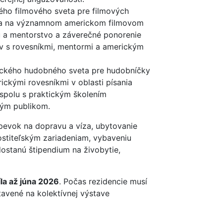
ého filmového sveta pre filmových
ácia na významnom americkom filmovom
nu a mentorstvo a záverečné ponorenie
ov s rovesníkmi, mentormi a americkým
ického hudobného sveta pre hudobníčky
ckými rovesníkmi v oblasti písania
, spolu s praktickým školením
kým publikom.
pevok na dopravu a víza, ubytovanie
hostiteľským zariadeniam, vybaveniu
dostanú štipendium na živobytie,
la až júna 2026
. Počas rezidencie musí
tavené na kolektívnej výstave