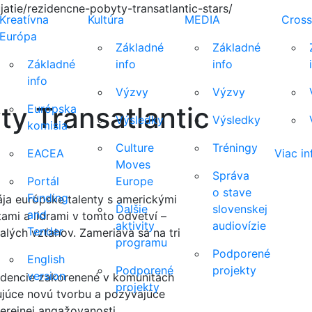
atie/rezidencne-pobyty-transatlantic-stars/
Kreatívna
Kultúra
MEDIA
Cross
Európa
Základné
Základné
Základné
info
info
info
Výzvy
Výzvy
y Transatlantic
Európska
Výsledky
Výsledky
komisia
Culture
Tréningy
EACEA
Viac in
Moves
Správa
Portál
Europe
o stave
Funding
ája európske talenty s americkými
Ďalšie
slovenskej
and
mi a lídrami v tomto odvetví –
aktivity
audiovízie
Tender
lých vzťahov. Zameriava sa na tri
programu
Podporené
English
Podporené
projekty
version
idencie zakorenené v komunitách
projekty
ujúce novú tvorbu a pozývajúce
erejnej angažovanosti.