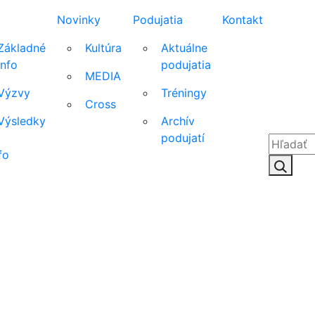
Novinky
Podujatia
Kontakt
Základné
Kultúra
Aktuálne
info
podujatia
MEDIA
Výzvy
Tréningy
Cross
Výsledky
Archív
podujatí
fo
Hľadať:
Hľad