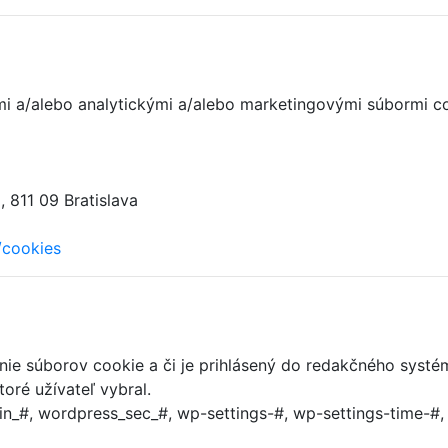
nými a/alebo analytickými a/alebo marketingovými súbormi c
 811 09 Bratislava
/cookies
anie súborov cookie a či je prihlásený do redakčného systé
oré užívateľ vybral.
n_#, wordpress_sec_#, wp-settings-#, wp-settings-time-#