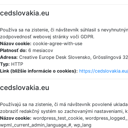
cedslovakia.eu
Používa sa na zistenie, či návštevník súhlasil s nevyhnut
zodpovednosť webovej stránky voči GDPR.
Názov cookie:
cookie-agree-with-use
Platnosť do:
6 mesiacov
Adresa:
Creative Europe Desk Slovensko, Grösslingová 32,
Typ:
HTTP
Link (bližšie informácie o cookies):
https://cedslovakia.eu
cedslovakia.eu
Používajú sa na zistenie, či má návštevník povolené uklad
zobraziť redakčný systém so zachovanými nastaveniami, kt
Názov cookie:
wordpress_test_cookie, wordpress_logged_i
wpml_current_admin_language_#, wp_lang