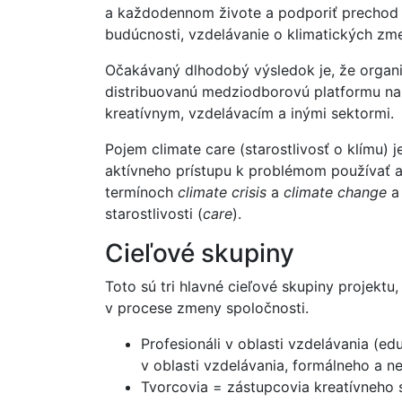
a každodennom živote a podporiť prechod 
budúcnosti, vzdelávanie o klimatických zme
Očakávaný dlhodobý výsledok je, že organiz
distribuovanú medziodborovú platformu n
kreatívnym, vzdelávacím a inými sektormi.
Pojem climate care (starostlivosť o klímu) 
aktívneho prístupu k problémom používať a
termínoch
climate crisis
a
climate change
a 
starostlivosti (
care
).
Cieľové skupiny
Toto sú tri hlavné cieľové skupiny projektu
v procese zmeny spoločnosti.
Profesionáli v oblasti vzdelávania (e
v oblasti vzdelávania, formálneho a 
Tvorcovia = zástupcovia kreatívneho s