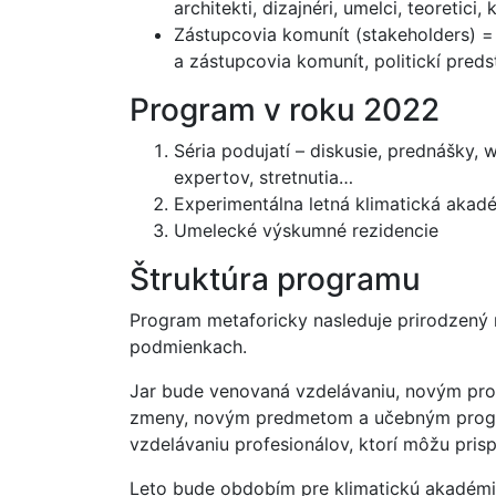
architekti, dizajnéri, umelci, teoretici,
Zástupcovia komunít (stakeholders) = 
a zástupcovia komunít, politickí preds
Program v roku 2022
Séria podujatí – diskusie, prednášky,
expertov, stretnutia…
Experimentálna letná klimatická akad
Umelecké výskumné rezidencie
Štruktúra programu
Program metaforicky nasleduje prirodzený 
podmienkach.
Jar bude venovaná vzdelávaniu, novým prof
zmeny, novým predmetom a učebným progr
vzdelávaniu profesionálov, ktorí môžu pris
Leto bude obdobím pre klimatickú akadémiu