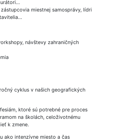
 kurátori…
zástupcovia miestnej samosprávy, lídri
tavitelia…
 workshopy, návštevy zahraničných
émia
ročný cyklus v našich geografických
esiám, ktoré sú potrebné pre proces
amom na školách, celoživotnému
pieť k zmene.
 ako intenzívne miesto a čas