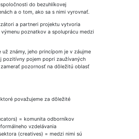
spoločnosti do bezuhlíkovej
nách a o tom, ako sa s nimi vyrovnať.
átori a partneri projektu vytvoria
a výmenu poznatkov a spoluprácu medzi
je už známy, jeho princípom je v záujme
j pozitívny pojem popri zaužívaných
zamerať pozornosť na dôležitú oblasť
, ktoré považujeme za dôležité
ducators) = komunita odborníkov
neformálneho vzdelávania
ektora (creatives) = medzi nimi sú