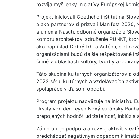
rozvíja myšlienky iniciatívy Európskej kom
Projekt iniciovali Goetheho inštitút na Slo
a ako partnerov si prizvali Manifest 2020, 
a umenia Nasuti, odborné organizácie Slov
komoru architektov, združenie PUNKT, ktoré
ako napríklad Dobrý trh, a Anténu, sieť nez
organizáciami budú ďalšie rešpektované inš
činné v oblastiach kultúry, tvorby a ochran
Táto skupina kultúrnych organizátorov a o
2022 sériu kultúrnych a vzdelávacích aktiví
spolupráce v ďalšom období.
Program projektu nadväzuje na iniciatívu E
Ursuly von der Leyen Nový európsky Bauhau
prepojených hodnôt udržateľnosť, inklúzia 
Zámerom je podpora a rozvoj aktivít kreat
predchádzať negatívnym dopadom klimatic