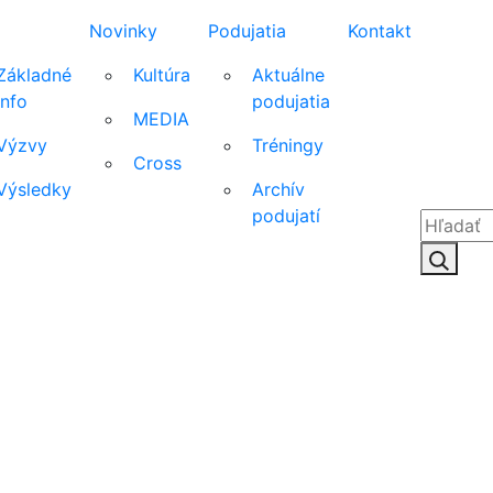
Novinky
Podujatia
Kontakt
Základné
Kultúra
Aktuálne
info
podujatia
MEDIA
Výzvy
Tréningy
Cross
Výsledky
Archív
podujatí
Hľadať:
Hľad