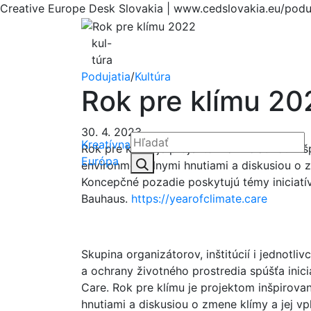
Creative Europe Desk Slovakia | www.cedslovakia.eu/podu
kul-
túra
Podujatia
/
Kultúra
Rok pre klímu 20
30. 4. 2023
Kreatívna
Rok pre klímu je projektom a iniciatívou i
Hľadať:
Európa
Hľadať
environmentálnymi hnutiami a diskusiou o z
Koncepčné pozadie poskytujú témy iniciat
Bauhaus.
https://yearofclimate.care
Skupina organizátorov, inštitúcií i jednotliv
a ochrany životného prostredia spúšťa inici
Care. Rok pre klímu je projektom inšpirov
hnutiami a diskusiou o zmene klímy a jej vp