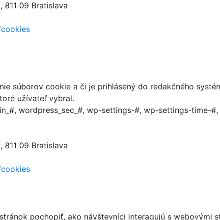
 811 09 Bratislava
/cookies
anie súborov cookie a či je prihlásený do redakčného systé
oré užívateľ vybral.
n_#, wordpress_sec_#, wp-settings-#, wp-settings-time-#
 811 09 Bratislava
/cookies
 stránok pochopiť, ako návštevníci interagujú s webový