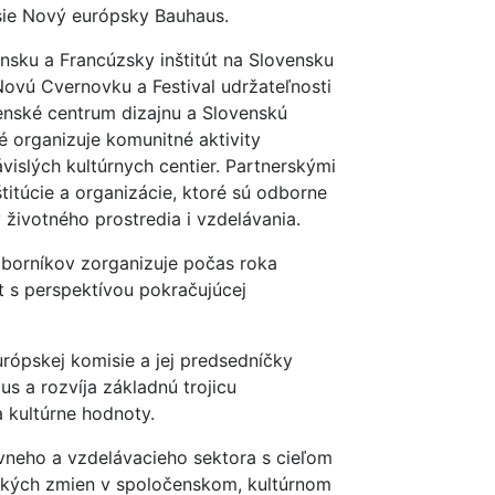
isie Nový európsky Bauhaus.
vensku a Francúzsky inštitút na Slovensku
Novú Cvernovku a Festival udržateľnosti
enské centrum dizajnu a Slovenskú
 organizuje komunitné aktivity
ávislých kultúrnych centier. Partnerskými
titúcie a organizácie, ktoré sú odborne
y životného prostredia i vzdelávania.
dborníkov zorganizuje počas roka
t s perspektívou pokračujúcej
urópskej komisie a jej predsedníčky
s a rozvíja základnú trojicu
a kultúrne hodnoty.
ívneho a vzdelávacieho sektora s cieľom
kých zmien v spoločenskom, kultúrnom