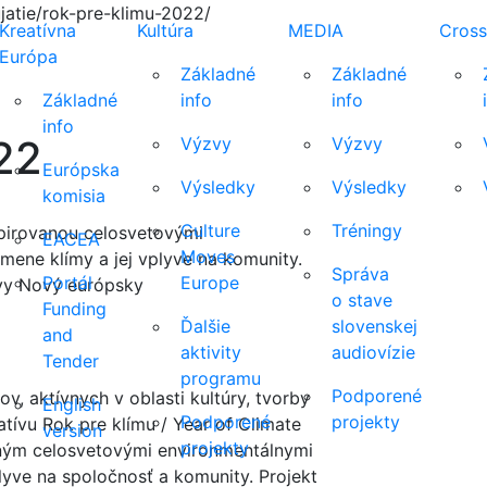
jatie/rok-pre-klimu-2022/
Kreatívna
Kultúra
MEDIA
Cross
Európa
Základné
Základné
Základné
info
info
info
22
Výzvy
Výzvy
Európska
Výsledky
Výsledky
komisia
Culture
Tréningy
nšpirovanou celosvetovými
EACEA
Moves
mene klímy a jej vplyve na komunity.
Správa
Portál
Europe
ívy Nový európsky
o stave
Funding
Ďalšie
slovenskej
and
aktivity
audiovízie
Tender
programu
Podporené
cov, aktívnych v oblasti kultúry, tvorby
English
Podporené
projekty
atívu Rok pre klímu / Year of Climate
version
projekty
aným celosvetovými environmentálnymi
lyve na spoločnosť a komunity. Projekt