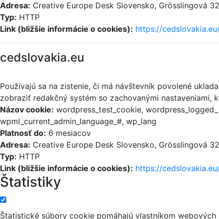
Adresa:
Creative Europe Desk Slovensko, Grösslingová 32,
Typ:
HTTP
Link (bližšie informácie o cookies):
https://cedslovakia.eu
cedslovakia.eu
Používajú sa na zistenie, či má návštevník povolené uklad
zobraziť redakčný systém so zachovanými nastaveniami, kt
Názov cookie:
wordpress_test_cookie, wordpress_logged_i
wpml_current_admin_language_#, wp_lang
Platnosť do:
6 mesiacov
Adresa:
Creative Europe Desk Slovensko, Grösslingová 32,
Typ:
HTTP
Link (bližšie informácie o cookies):
https://cedslovakia.eu
Štatistiky
Štatistické súbory cookie pomáhajú vlastníkom webových