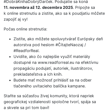
#DobráKnihaDobrýDarček. Podujatie sa koná
11. novembra až 12. decembra 2025
. Pripojte sa
k online stretnutiu a zistite, ako sa k poudjatiu môžete
zapojiť aj vy!
Počas online stretnutia:
Zistíte, ako môžete spoluvytvárať Európsky deň
autorstva pod heslom #ČítajteNaozaj /
#ReadforReal.
Uvidíte, ako čo najlepšie využiť materiály
dostupné na www.readforreal.eu na efektívnu
propagáciu podujatí, autoriek, ilustrátorov,
prekladateľstva a ich kníh.
Budete mať možnosť prihlásiť sa na odber
tlačeného uvítacieho balíčka kampane.
Staňte sa súčasťou živej komunity, ktorá napriek
geografickej vzdialenosti spoločne tvorí, spája sa
a skvele sa pri tom baví!