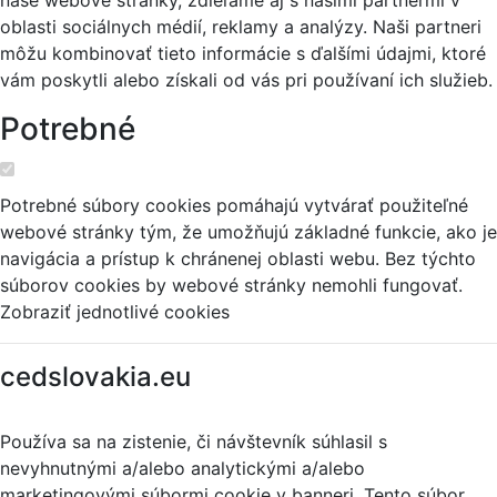
naše webové stránky, zdieľame aj s našimi partnermi v
oblasti sociálnych médií, reklamy a analýzy. Naši partneri
môžu kombinovať tieto informácie s ďalšími údajmi, ktoré
vám poskytli alebo získali od vás pri používaní ich služieb.
Potrebné
Potrebné súbory cookies pomáhajú vytvárať použiteľné
webové stránky tým, že umožňujú základné funkcie, ako je
navigácia a prístup k chránenej oblasti webu. Bez týchto
súborov cookies by webové stránky nemohli fungovať.
Zobraziť jednotlivé cookies
cedslovakia.eu
Používa sa na zistenie, či návštevník súhlasil s
nevyhnutnými a/alebo analytickými a/alebo
marketingovými súbormi cookie v banneri. Tento súbor