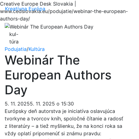
Creative Europe Desk Slovakia |
Menu
Kreatívna Európa
www.cedslovakia.eu/podujatie/webinar-the-european-
authors-day/
kul-
túra
Podujatia
/
Kultúra
Webinár The
European Authors
Day
5. 11. 20255. 11. 2025 o 15:30
Európsky deň autorstva je iniciatíva oslavujúca
tvorkyne a tvorcov kníh, spoločné čítanie a radosť
z literatúry – a tiež myšlienku, že na konci roka sa
vždy oplatí pripomenúť si známu pravdu: