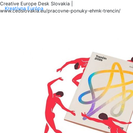
Creative Europe Desk Slovakia |
Menu
Kreatívna Európa
www.cedslovakia.eu/pracovne-ponuky-ehmk-trencin/