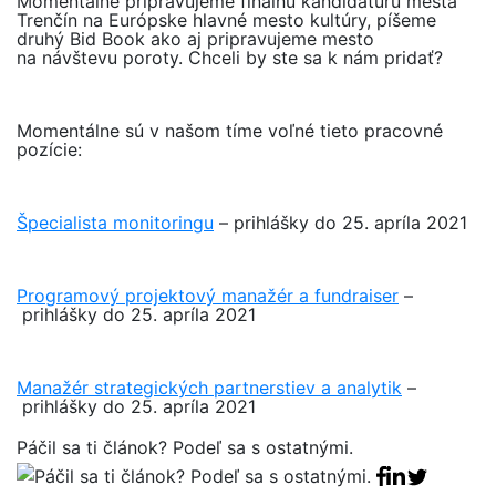
Momentálne pripravujeme finálnu kandidatúru mesta
Trenčín na Európske hlavné mesto kultúry, píšeme
druhý Bid Book ako aj pripravujeme mesto
na návštevu poroty. Chceli by ste sa k nám pridať?
Momentálne sú v našom tíme voľné tieto pracovné
pozície:
Špecialista monitoringu
– prihlášky do 25. apríla 2021
Programový projektový manažér a fundraiser
–
prihlášky do 25. apríla 2021
Manažér strategických partnerstiev a analytik
–
prihlášky do 25. apríla 2021
Páčil sa ti článok? Podeľ sa s ostatnými.
Facebook sha
Linkedin sha
Tweet