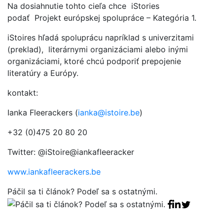
Na dosiahnutie tohto cieľa chce iStories
podať Projekt európskej spolupráce – Kategória 1.
iStoires hľadá spoluprácu napríklad s univerzitami
(preklad), literárnymi organizáciami alebo inými
organizáciami, ktoré chcú podporiť prepojenie
literatúry a Európy.
kontakt:
Ianka Fleerackers (
ianka@istoire.be
)
+32 (0)475 20 80 20
Twitter: @iStoire@iankafleeracker
www.iankafleerackers.be
Páčil sa ti článok? Podeľ sa s ostatnými.
Facebook sha
Linkedin sha
Tweet