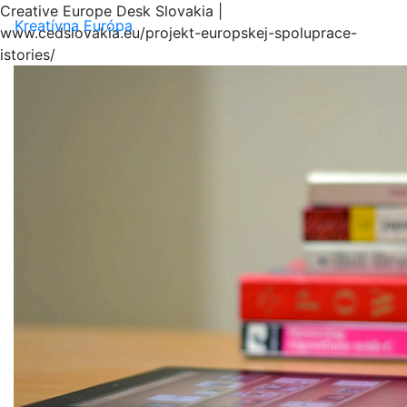
Creative Europe Desk Slovakia |
Menu
Kreatívna Európa
www.cedslovakia.eu/projekt-europskej-spoluprace-
istories/