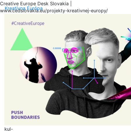
Creative Europe Desk Slovakia |
Menu
Kreatívna Európa
www.cedslovakia.eu/projekty-kreativnej-europy/
kul-