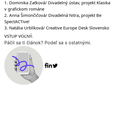
1. Dominika Zaťková/ Divadelný ústav, projekt Klasika
v grafickom románe
2. Anna Šimončičová/ Divadelná Nitra, projekt Be
SpectACTive!
3. Natália Urblíková/ Creative Europe Desk Slovensko
VSTUP VOĽNÝ.
Páčil sa ti článok? Podeľ sa s ostatnými.
Facebook share
Linkedin share
Tweet