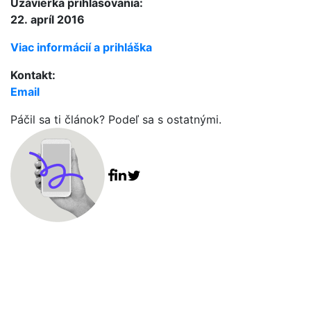
Uzávierka prihlasovania:
22. apríl 2016
Viac informácií a prihláška
Kontakt:
Email
Páčil sa ti článok? Podeľ sa s ostatnými.
Facebook share
Linkedin share
Tweet