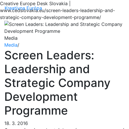
Creative Europe Desk Slovakia |
Menu
Kreatívna Európa
www.cedslovakia.eu/screen-leaders-leadership-and-
strategic-company-development-programme/
Media
Media
/
Screen Leaders:
Leadership and
Strategic Company
Development
Programme
18. 3. 2016