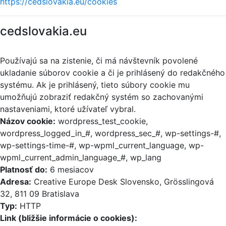
https://cedslovakia.eu/cookies
cedslovakia.eu
Používajú sa na zistenie, či má návštevník povolené
ukladanie súborov cookie a či je prihlásený do redakčného
systému. Ak je prihlásený, tieto súbory cookie mu
umožňujú zobraziť redakčný systém so zachovanými
nastaveniami, ktoré užívateľ vybral.
Názov cookie:
wordpress_test_cookie,
wordpress_logged_in_#, wordpress_sec_#, wp-settings-#,
wp-settings-time-#, wp-wpml_current_language, wp-
wpml_current_admin_language_#, wp_lang
Platnosť do:
6 mesiacov
Adresa:
Creative Europe Desk Slovensko, Grösslingová
32, 811 09 Bratislava
Typ:
HTTP
Link (bližšie informácie o cookies):