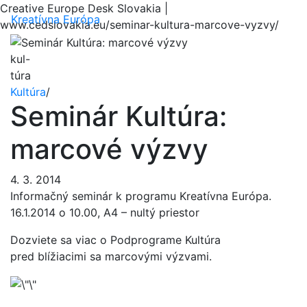
Creative Europe Desk Slovakia |
Menu
Kreatívna Európa
www.cedslovakia.eu/seminar-kultura-marcove-vyzvy/
kul-
túra
Kultúra
/
Seminár Kultúra:
marcové výzvy
4. 3. 2014
In
formačný seminár k programu Kreatívna Európa.
16.1.2014 o 10.00, A4 – nultý priestor
Dozviete sa viac o Podprograme Kultúra
pred blížiacimi sa marcovými výzvami
.