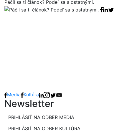
Páčil sa ti článok? Podeľ sa s ostatnými.
Facebook sha
Linkedin sha
Tweet
Media
Kultúra
Newsletter
PRIHLÁSIŤ NA ODBER MEDIA
PRIHLÁSIŤ NA ODBER KULTÚRA